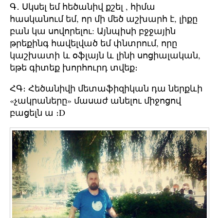
Գ․ Սկսել եմ հեծանիվ քշել , հիմա
հասկանում եմ, որ մի մեծ աշխարհ է, լիքը
բան կա սովորելու: Այնպիսի բջջային
թրեքինգ հավելված եմ փնտրում, որը
կաշխատի և օֆլայն և լինի սոցիալական,
եթե գիտեք խորհուրդ տվեք։
ՀԳ։ Հեծանիվի մետաֆիզիկան դա ներքևի
«չակրաները» մասաժ անելու միջոցով
բացելն ա ։D