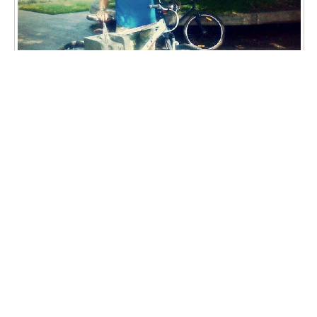
Մեքենաները մեր դասակարգային թշնամիներն են
Դբա Լավը ։)