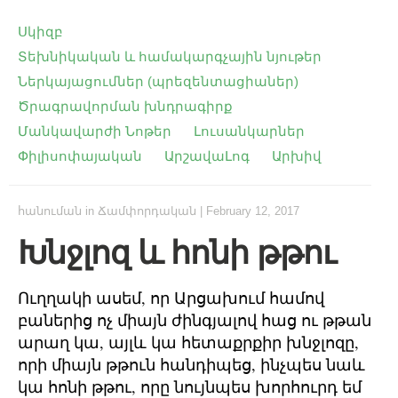
Սկիզբ
Տեխնիկական և համակարգչային նյութեր
Ներկայացումներ (պրեզենտացիաներ)
Ծրագրավորման խնդրագիրք
Մանկավարժի Նոթեր
Լուսանկարներ
Փիլիսոփայական
ԱրշավաԼոգ
Արխիվ
հանուման
in
Ճամփորդական
|
February 12, 2017
Խնջլոզ և հոնի թթու
Ուղղակի ասեմ, որ Արցախում համով
բաներից ոչ միայն ժինգյալով հաց ու թթան
արաղ կա, այլև կա հետաքրքիր խնջլոզը,
որի միայն թթուն հանդիպեց, ինչպես նաև
կա հոնի թթու, որը նույնպես խորհուրդ եմ