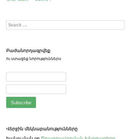
Բաժանորդագրվեք
ու ստացեք նորություններս
Վերջին մեկնաբանությունները
հանուման
on
Ծրագրավորման Խնդրագիրք