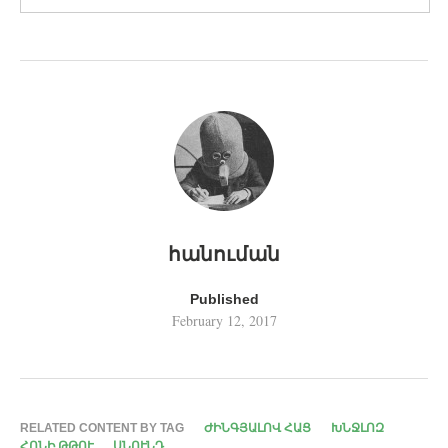
հանուման
Published
February 12, 2017
RELATED CONTENT BY TAG
ԺԻՆԳՅԱԼՈՎ ՀԱՑ
ԽՆՋԼՈԶ
ՀՈՆԻ ԹԹՈՒ
ՍՆՈՒՆԴ