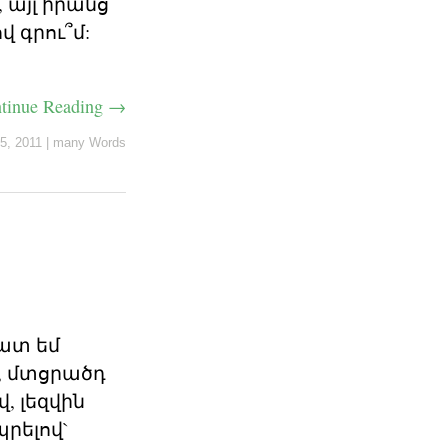
 այլ իրանց
 գրու՞մ:
tinue Reading →
5, 2011
|
many Words
շատ եմ
վ, մտցրածդ
, լեզվին
պրելով`