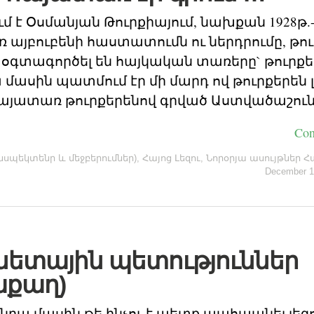
մ է Օսմանյան Թուրքիայում, նախքան 1928թ.
այբուբենի հաստատումն ու ներդրումը, թու
 օգտագործել են հայկական տառերը` թուրքեր
մասին պատմում էր մի մարդ ով թուրքերեն լ
 հայատառ թուրքերենով գրված Աստվածաշուն
Con
սպեկտենր և մեջբերումներ)
,
Հայոց Լեզու
,
Նորօրյա ասույթներ Հ
December 1
նետային պետություններ
աքաղ)
րա մասին թե ինչու է պետք պահպանել լեզու