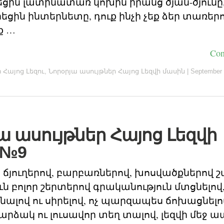
րեցին լատինատառ կոխին իրանց ծյան-ծյունը,
ին ինտերնետը, դուք ինչի չեք ձեր տառերով
ք …
Con
n
Հայոց Լեզու
,
Նորօրյա ասույթներ Հայոց Լեզվի մասին
|
September 
ա ասույթներ Հայոց Լեզվի
 №9
ր ճյուղերով, բարբառներով, խոսվածքներով 
ուն բոլոր շերտերով գրականություն մտցնելո
նալով ու սիրելով, ոչ պարզապես ճոխացնելով
արձակ ու լուսավոր տեղ տալով, լեզվի մեջ ա