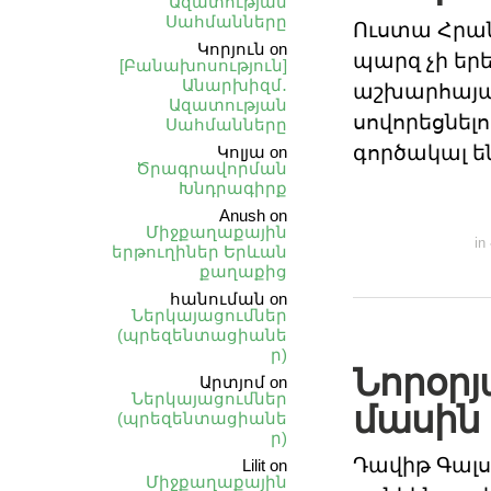
Ազատության
Սահմանները
Ուստա Հրան
Կորյուն
on
պարզ չի երե
[Բանախոսություն]
Անարխիզմ․
աշխարհայացք
Ազատության
սովորեցնել
Սահմանները
գործակալ ե
Կոլյա
on
Ծրագրավորման
Խնդրագիրք
Anush
on
Միջքաղաքային
in
երթուղիներ Երևան
քաղաքից
հանուման
on
Ներկայացումներ
(պրեզենտացիանե
ր)
Նորօրյ
Արտյոմ
on
Ներկայացումներ
մասին
(պրեզենտացիանե
ր)
Դավիթ Գալս
Lilit
on
Միջքաղաքային