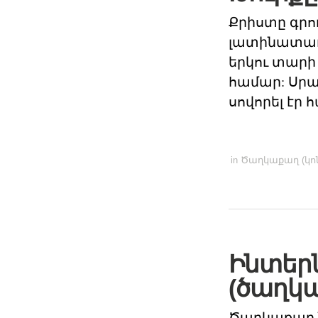
Քրիստը գրու
լատինատառ 
երկու տարի
համար: Սրա 
սովորել էր
in
Ծաղկաքաղ (կոն
Ինտեր
(ծաղկ
Ծաղկաքաղ ն