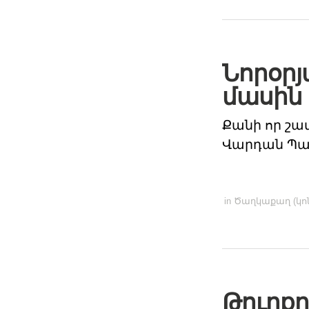
Նորօրյ
մասին
Քանի որ շա
Վարդան Պա
in
Ծաղկաքաղ (կոն
Թուրքը