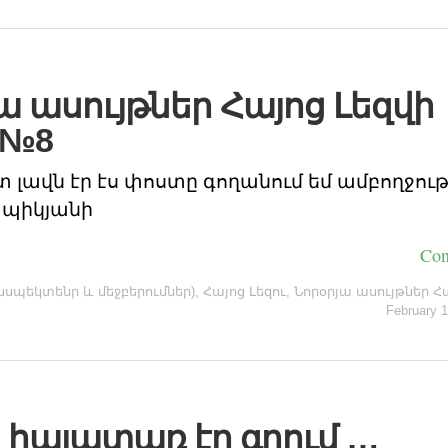
ա ասույթներ Հայոց Լեզվի
 №8
տ լավն էր էս փոստը գողանում եմ ամբողջու
պիկյանի
Con
սպեկտենր և մեջբերումներ)
,
Հայոց Լեզու
,
Նորօրյա ասույթներ Հ
February 1
 հայատառ էր գրում …