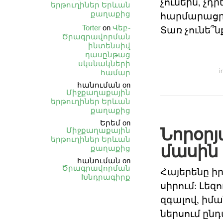
չունեին, չդ
երթուղիներ Երևան
քաղաքից
հարմարացրեց
Torter
on
Վեբ֊
Տառ չունե՞ն
Ծրագրավորման
ինտենսիվ
դասընթաց
սկսնակների
i
համար
հանուման
on
Միջքաղաքային
երթուղիներ Երևան
քաղաքից
Երեմ
on
Նորօրյ
Միջքաղաքային
երթուղիներ Երևան
մասին
քաղաքից
հանուման
on
Ծրագրավորման
Հայերենը ի
Խնդրագիրք
սիրում: Լեզ
զգալով, իմա
ներսում ընդ