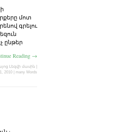
-ի
րքերը մոտ
ենով գրելու
եզուն
չ ընթեր
tinue Reading →
այոց Լեզվի մասին
|
1, 2010
|
many Words
ն :