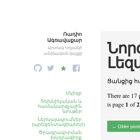
Ռադիո
Ագռավաքար
Նոր
Արտակ Կոլյանի
անձնական կայքը
Լեզ
Ցանցից հ
Սկիզբ
There are 17 
Տեխնիկական և
1
2
is page
of
համակարգչային
նյութեր
Ներկայացումներ
(պրեզենտացիաներ)
←
Older post
Ծրագրավորման
խնդրագիրք