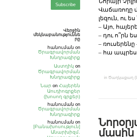
Նորայր Չիլ
Վաճառողը մ
լեզուն, ու ե
– Այո, հայե
Վերջին
– դու ո՞րն 
մեկնաբանություննե
րը
– ռուսերեն
հանուման
on
– հա ապրես
Ծրագրավորման
Խնդրագիրք
Աստղիկ
on
Ծրագրավորման
Խնդրագիրք
in
Ծաղկաքաղ (կ
Նար
on
Հայերեն
Աուդիոգրքեր
(խոսող գրքեր)
հանուման
on
Ծրագրավորման
Խնդրագիրք
Նորօրյ
հանուման
on
[Բանախոսություն]
մասին
Անարխիզմ․