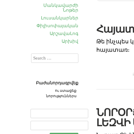
Մանկավարժի
Նոթեր
Լուսանկարներ
Փիլիսոփայական
Հայատ
ԱրշավաԼոգ
Թե ինչպես կ
Արխիվ
հայատառ։
Բաժանորդագրվեք
ու ստացեք
նորություններս
ՆՈՐՕՐ
ԼԵԶՎԻ