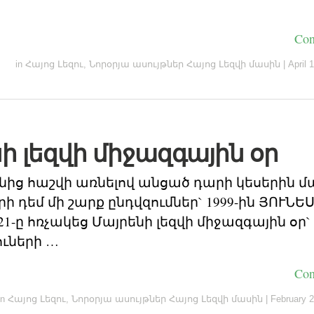
Con
in
Հայոց Լեզու
,
Նորօրյա ասույթներ Հայոց Լեզվի մասին
|
April 
ի լեզվի միջազգային օր
նից հաշվի առնելով անցած դարի կեսերին մա
ի դեմ մի շարք ընդվզումներ` 1999-ին ՅՈՒՆԵ
1-ը հռչակեց Մայրենի լեզվի միջազգային օր
ուների …
Con
in
Հայոց Լեզու
,
Նորօրյա ասույթներ Հայոց Լեզվի մասին
|
February 2