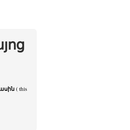
այոց
մասին
( this