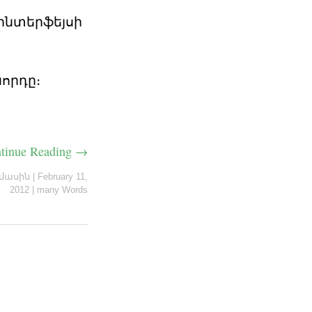
 ինտերֆեյսի
նորդը։
tinue Reading →
 մասին
|
February 11,
2012
|
many Words