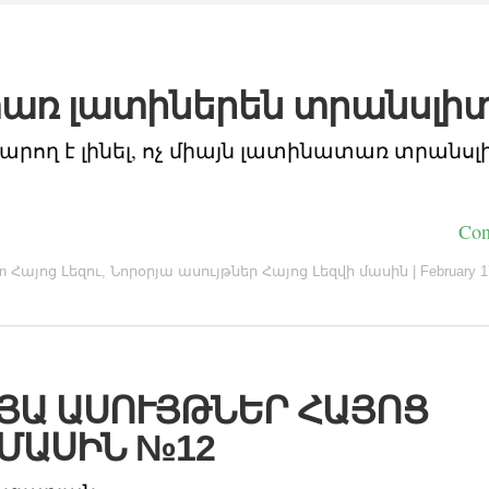
առ լատիներեն տրանսլի
արող է լինել, ոչ միայն լատինատառ տրանսլի
Con
in
Հայոց Լեզու
,
Նորօրյա ասույթներ Հայոց Լեզվի մասին
|
February 1
ՅԱ ԱՍՈՒՅԹՆԵՐ ՀԱՅՈՑ
 ՄԱՍԻՆ №12