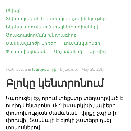
Սկիզբ
Տեխնիկական և համակարգչային նյութեր
Ներկայացումներ (պրեզենտացիաներ)
Ծրագրավորման խնդրագիրք
Մանկավարժի Նոթեր
Լուսանկարներ
Փիլիսոփայական
ԱրշավաԼոգ
Արխիվ
հանուման
in
Խնդրագիրք
/ Էջատում
|
May 25, 2014
Բլոկը կենտրոնում
Կառուցել էջ, որում տեքստը տեղադրված է
ուղիղ կենտրոնում։ Դիտարկիչի չափերի
փոփոխության ժամանակ դիրքը չպիտի
փոխվի։ Ցանկալի է բլոկի չափերը դնել
տոկոսներով։