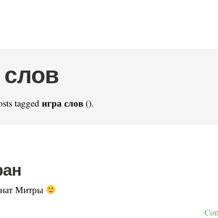
 слов
игра слов
osts tagged
().
фан
анат Митры
Con