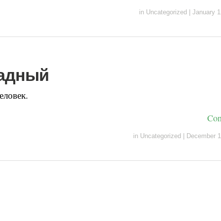
in
Uncategorized
|
January 1
адный
еловек.
Con
in
Uncategorized
|
December 1