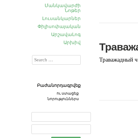
Մանկավարժի
Նոթեր
Լուսանկարներ
Փիլիսոփայական
ԱրշավաԼոգ
Արխիվ
Траваж
Траважадный ч
Բաժանորդագրվեք
ու ստացեք
նորություններս