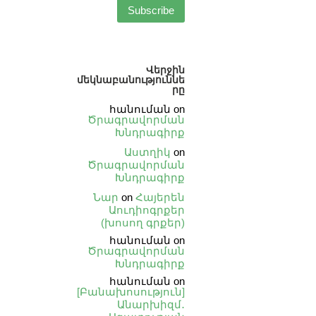
Վերջին
մեկնաբանություննե
րը
հանուման
on
Ծրագրավորման
Խնդրագիրք
Աստղիկ
on
Ծրագրավորման
Խնդրագիրք
Նար
on
Հայերեն
Աուդիոգրքեր
(խոսող գրքեր)
հանուման
on
Ծրագրավորման
Խնդրագիրք
հանուման
on
[Բանախոսություն]
Անարխիզմ․