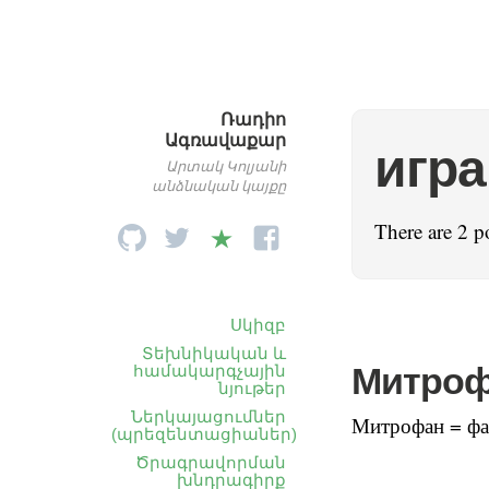
Ռադիո
Ագռավաքար
игра
Արտակ Կոլյանի
անձնական կայքը
There are 2 p
Սկիզբ
Տեխնիկական և
Митро
համակարգչային
նյութեր
Ներկայացումներ
Митрофан = ф
(պրեզենտացիաներ)
Ծրագրավորման
խնդրագիրք