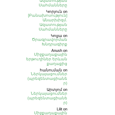
Ազատության
Սահմանները
Կորյուն
on
[Բանախոսություն]
Անարխիզմ․
Ազատության
Սահմանները
Կոլյա
on
Ծրագրավորման
Խնդրագիրք
Anush
on
Միջքաղաքային
երթուղիներ Երևան
քաղաքից
հանուման
on
Ներկայացումներ
(պրեզենտացիանե
ր)
Արտյոմ
on
Ներկայացումներ
(պրեզենտացիանե
ր)
Lilit
on
Միջքաղաքային