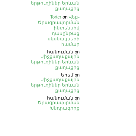
երթուղիներ Երևան
քաղաքից
Torter
on
Վեբ֊
Ծրագրավորման
ինտենսիվ
դասընթաց
սկսնակների
համար
հանուման
on
Միջքաղաքային
երթուղիներ Երևան
քաղաքից
Երեմ
on
Միջքաղաքային
երթուղիներ Երևան
քաղաքից
հանուման
on
Ծրագրավորման
Խնդրագիրք