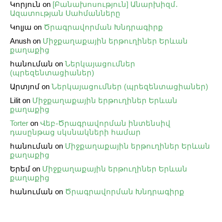
Կորյուն
on
[Բանախոսություն] Անարխիզմ․
Ազատության Սահմանները
Կոլյա
on
Ծրագրավորման Խնդրագիրք
Anush
on
Միջքաղաքային երթուղիներ Երևան
քաղաքից
հանուման
on
Ներկայացումներ
(պրեզենտացիաներ)
Արտյոմ
on
Ներկայացումներ (պրեզենտացիաներ)
Lilit
on
Միջքաղաքային երթուղիներ Երևան
քաղաքից
Torter
on
Վեբ֊Ծրագրավորման ինտենսիվ
դասընթաց սկսնակների համար
հանուման
on
Միջքաղաքային երթուղիներ Երևան
քաղաքից
Երեմ
on
Միջքաղաքային երթուղիներ Երևան
քաղաքից
հանուման
on
Ծրագրավորման Խնդրագիրք