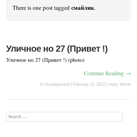
смайлик
There is one post tagged
.
Уличное но 27 (Привет !)
Уличное но 27 (Привет !) (photo)
Continue Reading →
in
Uncategorized
|
February 13, 2012
|
many Words