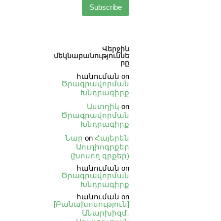
Վերջին
մեկնաբանություննե
րը
հանուման
on
Ծրագրավորման
Խնդրագիրք
Աստղիկ
on
Ծրագրավորման
Խնդրագիրք
Նար
on
Հայերեն
Աուդիոգրքեր
(խոսող գրքեր)
հանուման
on
Ծրագրավորման
Խնդրագիրք
հանուման
on
[Բանախոսություն]
Անարխիզմ․