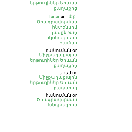
երթուղիներ Երևան
քաղաքից
Torter
on
Վեբ֊
Ծրագրավորման
ինտենսիվ
դասընթաց
սկսնակների
համար
հանուման
on
Միջքաղաքային
երթուղիներ Երևան
քաղաքից
Երեմ
on
Միջքաղաքային
երթուղիներ Երևան
քաղաքից
հանուման
on
Ծրագրավորման
Խնդրագիրք