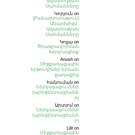
Ազատության
Սահմանները
Կորյուն
on
[Բանախոսություն]
Անարխիզմ․
Ազատության
Սահմանները
Կոլյա
on
Ծրագրավորման
Խնդրագիրք
Anush
on
Միջքաղաքային
երթուղիներ Երևան
քաղաքից
հանուման
on
Ներկայացումներ
(պրեզենտացիանե
ր)
Արտյոմ
on
Ներկայացումներ
(պրեզենտացիանե
ր)
Lilit
on
Միջքաղաքային