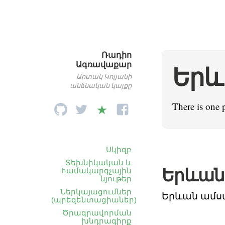
Ռադիո
Ագռավաքար
Երև
Արտակ Կոլյանի
անձնական կայքը
There is one 
Սկիզբ
Տեխնիկական և
Երևան
համակարգչային
նյութեր
Ներկայացումներ
Երևան ամս
(պրեզենտացիաներ)
Ծրագրավորման
խնդրագիրք