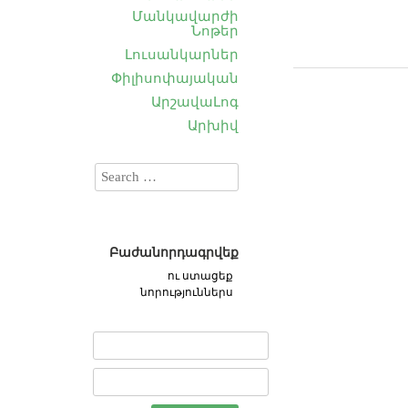
Մանկավարժի
Նոթեր
Լուսանկարներ
Փիլիսոփայական
ԱրշավաԼոգ
Արխիվ
Բաժանորդագրվեք
ու ստացեք
նորություններս