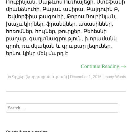
Ռուբինյան, Մաթևոս Ուռհայեցի, Ստեֆանի
միանձնուհի, Բալակ ամիրա, Բալդուին Բ,
Եվմորֆիա թագուհի, Թորոս Ռուբինյան,
խաչակիրներ, ֆրանկներ, ասասիններ,
հոռոմներ, հույներ, թուրքեր, Բեհեսնի
քաղաք, գաղտնագրություն, խորամանկ
գրոհ, ռամկական և գրաբար լեզուներ,
երկու կինը մեկ մարդ է
Continue Reading →
in
Գրքեր (կարդացած և լսած)
|
December 1, 2016
|
many Words