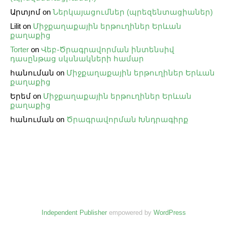
Արտյոմ
on
Ներկայացումներ (պրեզենտացիաներ)
Lilit
on
Միջքաղաքային երթուղիներ Երևան
քաղաքից
Torter
on
Վեբ֊Ծրագրավորման ինտենսիվ
դասընթաց սկսնակների համար
հանուման
on
Միջքաղաքային երթուղիներ Երևան
քաղաքից
Երեմ
on
Միջքաղաքային երթուղիներ Երևան
քաղաքից
հանուման
on
Ծրագրավորման Խնդրագիրք
Independent Publisher
empowered by
WordPress