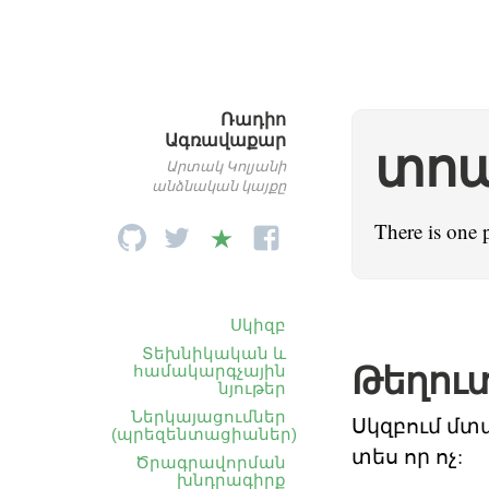
Ռադիո
Ագռավաքար
տո
Արտակ Կոլյանի
անձնական կայքը
There is one 
Սկիզբ
Տեխնիկական և
Թեղու
համակարգչային
նյութեր
Ներկայացումներ
Սկզբում մտա
(պրեզենտացիաներ)
տես որ ոչ:
Ծրագրավորման
խնդրագիրք