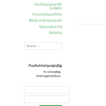
Մանկավարժի
Նոթեր
Լուսանկարներ
Փիլիսոփայական
ԱրշավաԼոգ
Արխիվ
Բաժանորդագրվեք
ու ստացեք
նորություններս