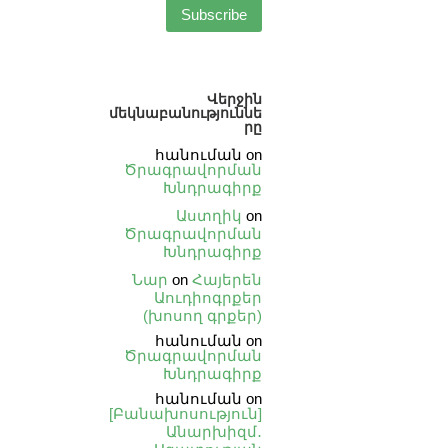
Վերջին
մեկնաբանություննե
րը
հանուման
on
Ծրագրավորման
Խնդրագիրք
Աստղիկ
on
Ծրագրավորման
Խնդրագիրք
Նար
on
Հայերեն
Աուդիոգրքեր
(խոսող գրքեր)
հանուման
on
Ծրագրավորման
Խնդրագիրք
հանուման
on
[Բանախոսություն]
Անարխիզմ․