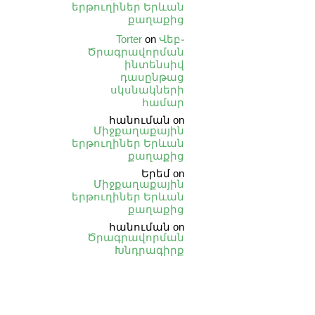
երթուղիներ Երևան
քաղաքից
Torter
on
Վեբ֊
Ծրագրավորման
ինտենսիվ
դասընթաց
սկսնակների
համար
հանուման
on
Միջքաղաքային
երթուղիներ Երևան
քաղաքից
Երեմ
on
Միջքաղաքային
երթուղիներ Երևան
քաղաքից
հանուման
on
Ծրագրավորման
Խնդրագիրք