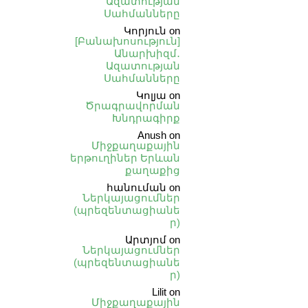
Ազատության
Սահմանները
Կորյուն
on
[Բանախոսություն]
Անարխիզմ․
Ազատության
Սահմանները
Կոլյա
on
Ծրագրավորման
Խնդրագիրք
Anush
on
Միջքաղաքային
երթուղիներ Երևան
քաղաքից
հանուման
on
Ներկայացումներ
(պրեզենտացիանե
ր)
Արտյոմ
on
Ներկայացումներ
(պրեզենտացիանե
ր)
Lilit
on
Միջքաղաքային