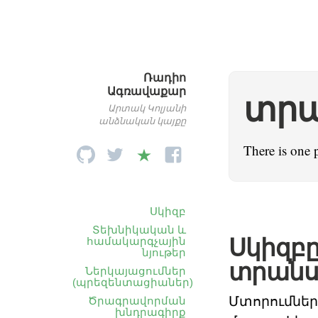
Ռադիո
Ագռավաքար
տրա
Արտակ Կոլյանի
անձնական կայքը
There is one 
Սկիզբ
Տեխնիկական և
Սկիզբը
համակարգչային
նյութեր
տրանս
Ներկայացումներ
(պրեզենտացիաներ)
Մտորումներ
Ծրագրավորման
խնդրագիրք