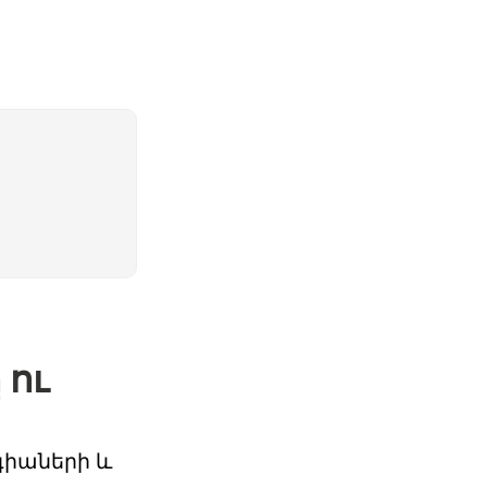
 ու
գիաների և