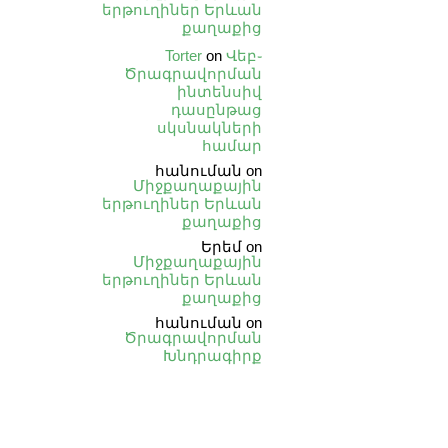
երթուղիներ Երևան
քաղաքից
Torter
on
Վեբ֊
Ծրագրավորման
ինտենսիվ
դասընթաց
սկսնակների
համար
հանուման
on
Միջքաղաքային
երթուղիներ Երևան
քաղաքից
Երեմ
on
Միջքաղաքային
երթուղիներ Երևան
քաղաքից
հանուման
on
Ծրագրավորման
Խնդրագիրք