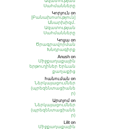
Ազատության
Սահմանները
Կորյուն
on
[Բանախոսություն]
Անարխիզմ․
Ազատության
Սահմանները
Կոլյա
on
Ծրագրավորման
Խնդրագիրք
Anush
on
Միջքաղաքային
երթուղիներ Երևան
քաղաքից
հանուման
on
Ներկայացումներ
(պրեզենտացիանե
ր)
Արտյոմ
on
Ներկայացումներ
(պրեզենտացիանե
ր)
Lilit
on
Միջքաղաքային