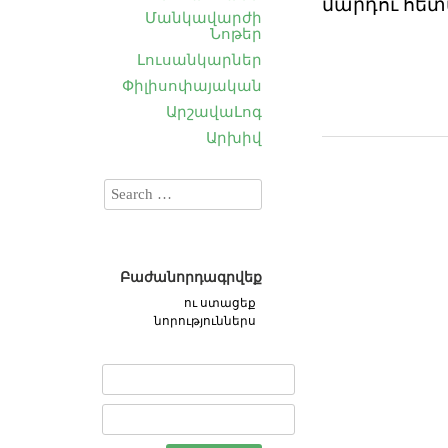
մարդու հե
Մանկավարժի
Նոթեր
Լուսանկարներ
Փիլիսոփայական
ԱրշավաԼոգ
Արխիվ
Բաժանորդագրվեք
ու ստացեք
նորություններս