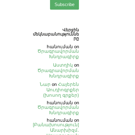
Վերջին
մեկնաբանություննե
րը
հանուման
on
Ծրագրավորման
Խնդրագիրք
Աստղիկ
on
Ծրագրավորման
Խնդրագիրք
Նար
on
Հայերեն
Աուդիոգրքեր
(խոսող գրքեր)
հանուման
on
Ծրագրավորման
Խնդրագիրք
հանուման
on
[Բանախոսություն]
Անարխիզմ․