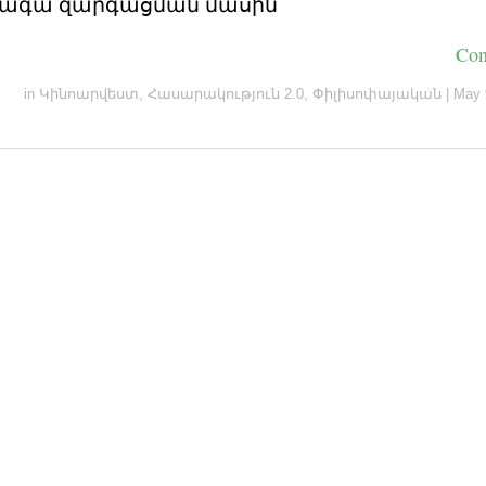
տագա զարգացման մասին
Con
in
Կինոարվեստ
,
Հասարակություն 2.0
,
Փիլիսոփայական
|
May 