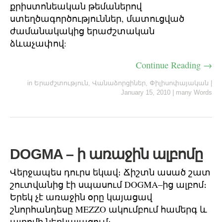
քրիստոնեական թեմաներով
ստեղծագործություններ, մատուցված
ժամանակակից երաժշտական
ձևաչափով:
Continue Reading →
in
Երաժշտություն
,
Վանաձորցիներ
,
Փիլիսոփայական
|
January 15, 2010
|
many Words
DOGMA – ի առաջին ալբոմը
Վերջապես դուրս եկավ։ Ճիշտն ասած շատ
շուտվանից էի սպասում DOGMA–ից ալբոմ։
Երեկ չէ առաջին օրը կայացավ
շնորհանդեսը MEZZO ակումբում համերգ և
ալբոմի ներկայացում։