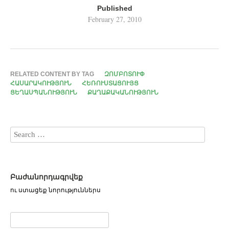
Published
February 27, 2010
RELATED CONTENT BY TAG
ԶՈՄԲՈՏՈՒՓ
ՀԱՍԱՐԱԿՈՒԹՅՈՒՆ
ՀԵՌՈՒՍՏԱՑՈՒՅՑ
ՑԵՂԱՍՊԱՆՈՒԹՅՈՒՆ
ՔԱՂԱՔԱԿԱՆՈՒԹՅՈՒՆ
Բաժանորդագրվեք
ու ստացեք նորություններս