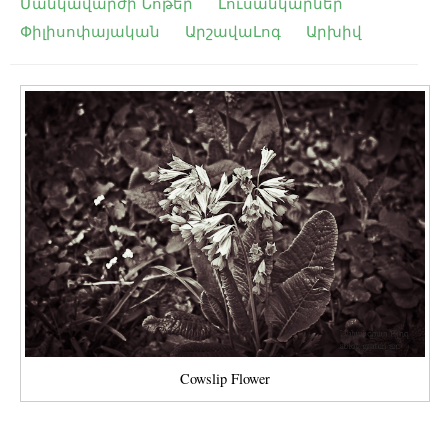
Մանկավարժի Նոթեր
Լուսանկարներ
Փիլիսոփայական
ԱրշավաԼոգ
Արխիվ
Cowslip Flower