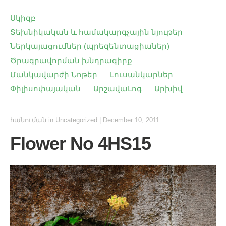
Սկիզբ
Տեխնիկական և համակարգչային նյութեր
Ներկայացումներ (պրեզենտացիաներ)
Ծրագրավորման խնդրագիրք
Մանկավարժի Նոթեր
Լուսանկարներ
Փիլիսոփայական
ԱրշավաԼոգ
Արխիվ
հանուման
in
Uncategorized
|
December 10, 2011
Flower No 4HS15