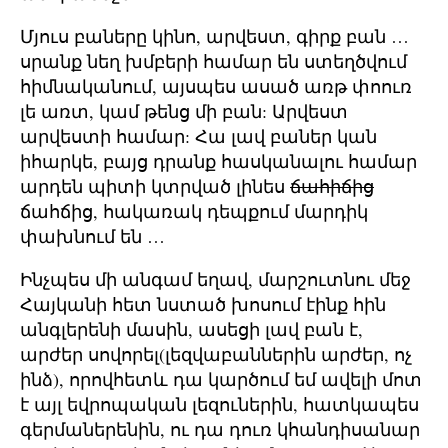
Մյուս բաները կինո, արվեստ, գիրք բան …
սրանք նեղ խմբերի համար են ստեղծվում
հիմնականում, այսպես ասած առթ փոուռ
լե առտ, կամ թենց մի բան: Արվեստ
արվեստի համար: Հա լավ բաներ կան
իհարկե, բայց դրանք հասկանալու համար
արդեն պիտի կտրված լինես
ճահիճից
ճահճից, հակառակ դեպքում մարդիկ
փախնում են …
Ինչպես մի անգամ եղավ, մարշուտնու մեջ
Հայկանի հետ նստած խոսում էինք հին
անգլերենի մասին, ասեցի լավ բան է,
արժեր սովորել(լեզվաբաններին արժեր, ոչ
ինձ), որովհետև դա կարծում եմ ավելի մոտ
է այլ եվրոպական լեզուներին, հատկապես
գերմաներենին, ու դա դուռ կհանդիսանար