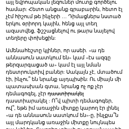
այլ եվրոպական լեզուներ մուտք գործելու
համար: Հետո անցանք գրաբարին, հետո էլ
չէմ հիշում թե ինչերի … Դիմացներս նստած
երկու օրիորդ կային, հենց այլ տեղ
ազատվեց, ֆշշացնելով ու թարս նայելով
տեղերը փոխեցին:
Ամենահեշտը կլիներ, որ ասեի. «ա դե
աննասուն սատկում են» կամ «էս ազգը
թերզարգացած ա» կամ էլ այլ նման
դեստրուկտիվ բաներ: Սակայն չէ, մտածում
էի, ինչու՞ են նրանք այդպիսին: Ու միայն մի
պատասխան գտա, նրանց ոչ ոք չէր
դեմագոգել, չէր
դաստիրակել
դաստիարակել : Ո՞վ պիտի դեմագոգեր,
ով՞, եթե իմ առաջին միտքը կարող էր լինել
«ա դե աննասուն սատկում են»-ը, ինչքա՞ն
այլ մարդկանց առաջին միտքը նույնպես