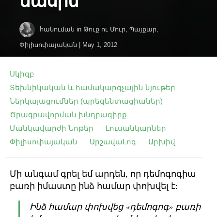
մասին
հանուման
in
Թուք ու Մուր
,
Պայքար
,
Փիլիսոփայական
|
May 1, 2012
Սկիզբ
Տեխնիկական և համակարգչային նյութեր
Ներկայացումներ (պրեզենտացիաներ)
Ծրագրավորման խնդրագիրք
Մանկավարժի Նոթեր
Լուսանկարներ
Փիլիսոփայական
ԱրշավաԼոգ
Արխիվ
Մի անգամ գրել եմ արդեն, որ դեմոգոգիա
բառի իմաստը ինձ համար փոխվել է:
Ինձ համար փոխվեց «դեմոգոգ» բառի