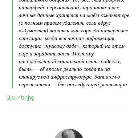
интерфейс персональной странички и все
личные данные хранятся на моём компьютере
(с полным правом удаления, если вдруг
вздумается) видится мне гораздо интереснее
ситуации, когда вся личная информация
доступна «чужому дяде», который на этом
ещё и зарабатывает. Поэтому
распределённой социальной сети, надеюсь,
быть — её вполне реально создать на
планируемой инфраструктуре. Запишем в
перспективы — для последующей реализации.
Այստեղից