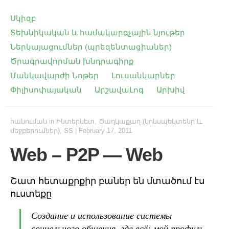
Սկիզբ
Տեխնիկական և համակարգչային նյութեր
Ներկայացումներ (պրեզենտացիաներ)
Ծրագրավորման խնդրագիրք
Մանկավարժի Նոթեր
Լուսանկարներ
Փիլիսոփայական
ԱրշավաԼոգ
Արխիվ
հանուման
in
Ինտերնետ
,
Ծաղկաքաղ (կոնսպեկտենր և
մեջբերումներ)
,
ՏՏ
|
February 17, 2011
Web – P2P — Web
Շատ հետաքրքիր բաներ են մտածում էս
ուստեքը
Создание и использование системы
социального общения, где всё: мой профиль,