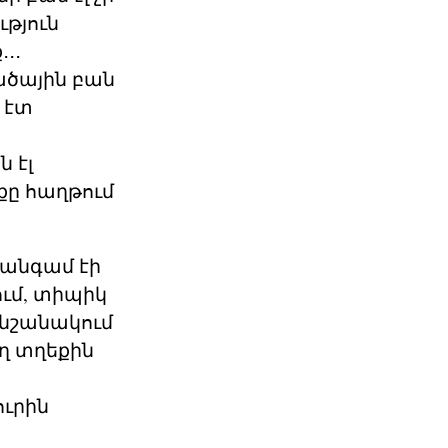
ւթյուն
․․
վածային բան
ս էտ
ն էլ
քը հաղթում
 անգամ էի
սում, տիպիկ
ի նշանակում
ող տղեքին
ուրին