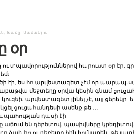
ւն
,
Խառը
,
ՄամաՍյու
 օր
ւ տպավորություններով հարուստ օր էր, գր
եմ։
րծի էի, ես հո արվեստագետ չէմ որ պարապ
շաբաթվա մեջտեղը օրվա կեսին գնամ ցուցա
կուզեի, արվեստագետ լինել չէ, այլ ցերեկը 
ցել ցուցահանդեսի ասենք թե ․․․
ապահության դասի էի
 աճում են դեբետով, պասիվները կրեդիտով
տը ձախից,ու դեբետը հին հունարեն, թե լատի