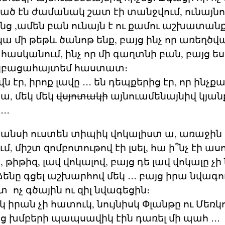
յած էն ժամանակ շատ էի տանջվում, ունայնո
նց ,ամեն բան ունայն է ու քամու աշխատանք․
կա մի թեթև ծանոթ ենք, բայց ինչ որ առեղծ
մ հասկանում, ինչ որ մի գաղտնի բան, բայց ե
կբացահայտեմ հաստատ։
 էր, իրոք լավը ․․․ են դեպքերից էր, որ ինչքա
ա, մեկ մեկ
վսյոտակի
այնուամենայնիվ կյան
․․
իանսի ուստեն տիպիկ վոկալիստ ա, առաջին
ւմ, միշտ զոմբոտութով էի լսել, հա ի՞նչ էի ա
 թիթիզ, լավ վոկալով, բայց դե լավ վոկալը չ
ենը գցել աշխարհով մեկ ․․․ բայց իրա նվագ
տ ոչ գծային ու զիլ նվագեցին։
 իրան չի հատուկ, նույնիսկ Փլանթը ու Մեռկ
ց խմբերի պապսավիկ էին դառել մի պահ ․․․