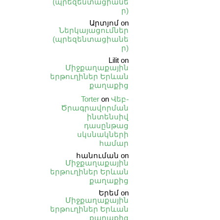
(պրեզենտացիանե
ր)
Արտյոմ
on
Ներկայացումներ
(պրեզենտացիանե
ր)
Lilit
on
Միջքաղաքային
երթուղիներ Երևան
քաղաքից
Torter
on
Վեբ֊
Ծրագրավորման
ինտենսիվ
դասընթաց
սկսնակների
համար
հանուման
on
Միջքաղաքային
երթուղիներ Երևան
քաղաքից
Երեմ
on
Միջքաղաքային
երթուղիներ Երևան
քաղաքից