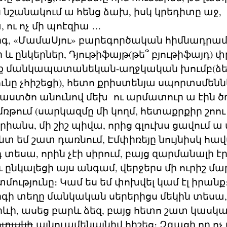
 նշանակում ա հենց ձախ, իսկ կրեդիտը աջ, ո
ու ոչ մի պոէզիա ․․․
գ, «ՄամաՍյու» բարեգործական հիմնադրամ
 և ընկերներ, Դյութիֆայթ(թե՞ բյութիֆայդ) փ
ոք մանկապատանեկան-աղջկական խումբ(ձեռ
ւնը չհիշեցի), հետո քրիստենյա սպորտսմենն
աստծո անունով մեխ ու արմատուր ա էին ծռո
ռթում (սարկազմը մի կողմ, հետաքրքիր շոու 
րիանս, մի շիշ պիվա, որից գլուխս ցավում ա 
տ եմ շատ դառնում, Էմփիռեյը նույնիսկ հավ
տեսա, որին չէի սիրում, բայց զարմանալի էր
ձև ընկալեցի այս անգամ, վերջերս մի ուրիշ մա
տմությունը։ Կամ ես եմ փոխվել կամ էլ իրանք
գի տեղը մանկական սերերիցս մեկին տեսա
րևի, ասեց բարև ձեզ, բայց հետո շատ կասկա
յոտակի
այնուամենայնիվ հիշեց։ Զգացի որ ոչ մ