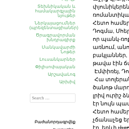
փյունիկերեն
Տեխնիկական և
համակարգչային
ռոմանտիկա, 
նյութեր
Հետո համեր
Ներկայացումներ
(պրեզենտացիաներ)
Դոգմա, Մհեր
Ծրագրավորման
որ պանկ-ռ
խնդրագիրք
առնում, անո
Մանկավարժի
Նոթեր
բակլաններ, 
Լուսանկարներ
թավա էին ճմ
Փիլիսոփայական
Էմփիռեյ, Դո
ԱրշավաԼոգ
Հա տոլերան
Արխիվ
ծանոթ մարդ 
լրիվ ուրիշ 
էր նույն պա
Հետո համեր
չճանաչեց ե
Բաժանորդագրվեք
էր, երևի
վս