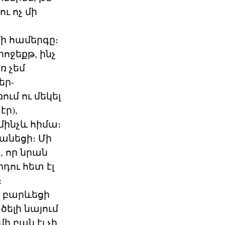
ւ ոչ մի
ի համերգը։
րոջեքթ, ինչ
 չեմ
եր-
ւմ ու մեկել
էր),
մինչև հիմա։
անեցի։ Մի
, որ նրան
րդու հետ էլ
։
, բարևեցի
ծելի նայում
ի բան էլ չի