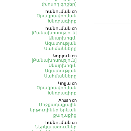
(խոսող գրքեր)
հանուման
on
Ծրագրավորման
Խնդրագիրք
հանուման
on
[Բանախոսություն]
Անարխիզմ․
Ազատության
Սահմանները
Կորյուն
on
[Բանախոսություն]
Անարխիզմ․
Ազատության
Սահմանները
Կոլյա
on
Ծրագրավորման
Խնդրագիրք
Anush
on
Միջքաղաքային
երթուղիներ Երևան
քաղաքից
հանուման
on
Ներկայացումներ