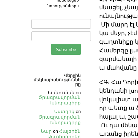
ու ստացեք
մնացել, չնա
նորություններս
ունայնությա
Մի մարդ էլ 
կա մեջը, չէ
գաղտնիքը 
Համերգը լավն
զարմանալի 
ա մահվանը ․
Վերջին
մեկնաբանություննե
ՀԳ։ Հա Դոր
րը
կենդանի լսո
հանուման
on
Ծրագրավորման
վոկալիստ ա,
Խնդրագիրք
որ պետք ա ձ
Աստղիկ
on
հալալ ա, շա
Ծրագրավորման
Խնդրագիրք
Ու դա մենակ
Նար
on
Հայերեն
առանց իրեն
Աուդիոգրքեր