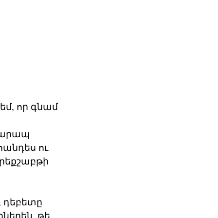
եմ, որ գնամ
-սարապ
հանդես ու
երեքշաբթի
, դեբետը
ներեն, թե