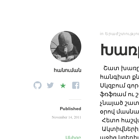
in
Երաժշտությո
Խառը
Շատ խառը ո
հանուման
հանգիստ քն
Սկզբում գո
ֆռֆռամ ու 
չնայած շատ 
Published
օրով մասնակ
November 14, 2011
Հետո հաշվ
Ակտիվներիը
աջից կրեդի
Սկիզբ