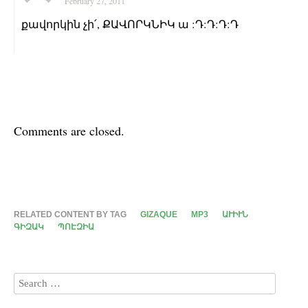
February 27, 2011
քավորկին չի՛, ՔԱՎՈՐԿՆԻԿ ա :Դ:Դ:Դ:Դ
Comments are closed.
RELATED CONTENT BY TAG
GIZAQUE
MP3
ԱՒԻՒՆ
ԳԻԶԱԿ
ՊՈԷԶԻԱ