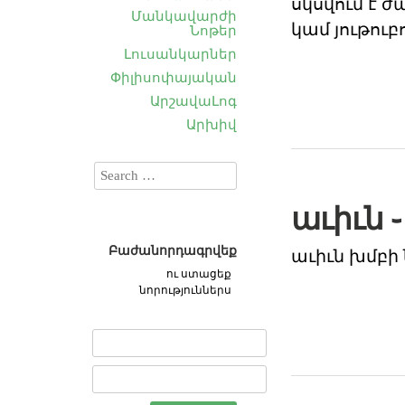
սկսվում է ժա
Մանկավարժի
կամ յութուբ
Նոթեր
Լուսանկարներ
Փիլիսոփայական
ԱրշավաԼոգ
Արխիվ
աւիւն 
Բաժանորդագրվեք
աւիւն խմբի 
ու ստացեք
նորություններս