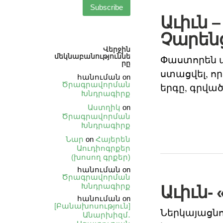
Աւիւն 
Չարեն
Վերջին
մեկնաբանություննե
Փաստորեն այ
րը
ստացվել, ո
հանուման
on
Ծրագրավորման
երգը, գրվա
Խնդրագիրք
Աստղիկ
on
Ծրագրավորման
Խնդրագիրք
Նար
on
Հայերեն
Աուդիոգրքեր
(խոսող գրքեր)
հանուման
on
Ծրագրավորման
Խնդրագիրք
Աւիւն-
հանուման
on
[Բանախոսություն]
Ներկայացնո
Անարխիզմ․