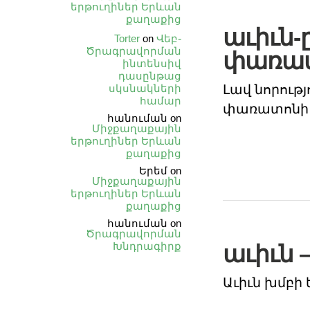
երթուղիներ Երևան
քաղաքից
աւիւն-
Torter
on
Վեբ֊
Ծրագրավորման
փառա
ինտենսիվ
դասընթաց
Լավ նորությո
սկսնակների
համար
փառատոնի 
հանուման
on
Միջքաղաքային
երթուղիներ Երևան
քաղաքից
Երեմ
on
Միջքաղաքային
երթուղիներ Երևան
քաղաքից
հանուման
on
Ծրագրավորման
Խնդրագիրք
աւիւն –
Աւիւն խմբի 