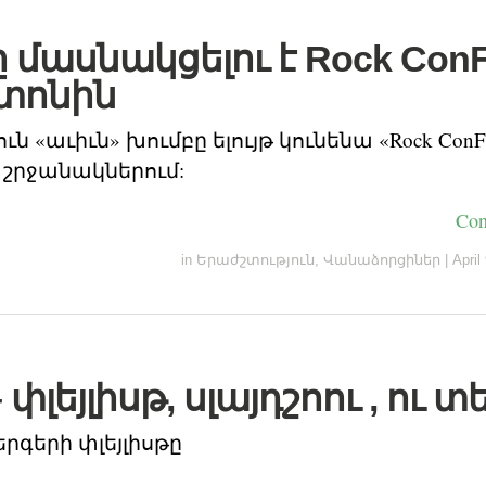
ը մասնակցելու է Rock ConF
տոնին
ւն «աւիւն» խումբը ելույթ կունենա «Rock ConFe
շրջանակներում:
Con
in
Երաժշտություն
,
Վանաձորցիներ
|
April
 փլեյլիսթ, սլայդշոու , ու տ
երգերի փլեյլիսթը