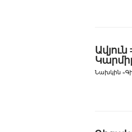
Ավյուն
Կարմիր
Նախկին «Գի