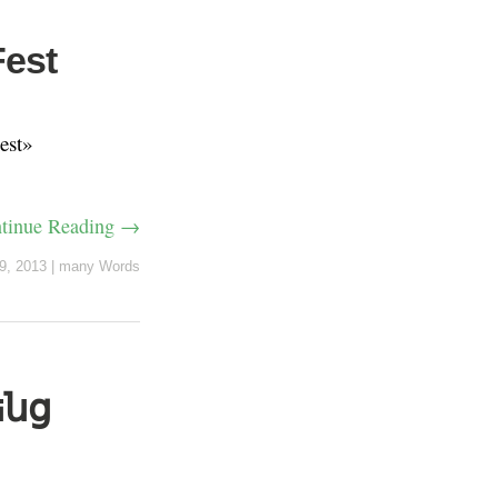
est
st»
tinue Reading →
 9, 2013
|
many Words
ենց