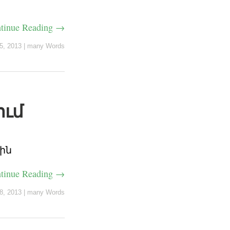
tinue Reading →
5, 2013
|
many Words
ում
նին
tinue Reading →
18, 2013
|
many Words