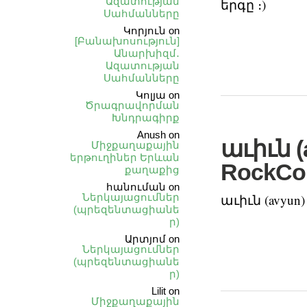
Ազատության
երգը ։)
Սահմանները
Կորյուն
on
[Բանախոսություն]
Անարխիզմ․
Ազատության
Սահմանները
Կոլյա
on
Ծրագրավորման
Խնդրագիրք
Anush
on
աւիւն 
Միջքաղաքային
երթուղիներ Երևան
RockCo
քաղաքից
հանուման
on
Ներկայացումներ
աւիւն (avyu
(պրեզենտացիանե
ր)
Արտյոմ
on
Ներկայացումներ
(պրեզենտացիանե
ր)
Lilit
on
Միջքաղաքային