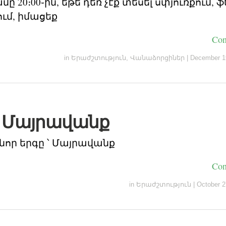
մը 20։00֊ին, եթե դեռ չէք տեսել սփյուռքում, ֆ
ում, իմացեք
Con
in
Երաժշտություն
,
Վանաձորցիներ
|
December 1
֊ Մայրավանք
նոր երգը ՝ Մայրավանք
Con
in
Երաժշտություն
|
October 2