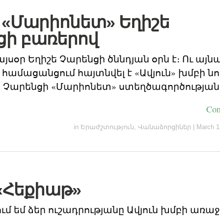
– «Մարիոնետ» Եղիշե
ցի բառերով
սօր Եղիշե Չարենցի ծննդյան օրն է։ Ու այնպ
ր համացանցում հայտնվել է «Ավյուն» խմբի 
ծ Չարենցի «Մարիոնետ» ստեղծագործության
Con
in
Երաժշտություն
,
Վանաձորցիներ
|
March 1
 «Հեքիաթ»
ւմ եմ ձեր ուշադրությանը Ավյուն խմբի առա