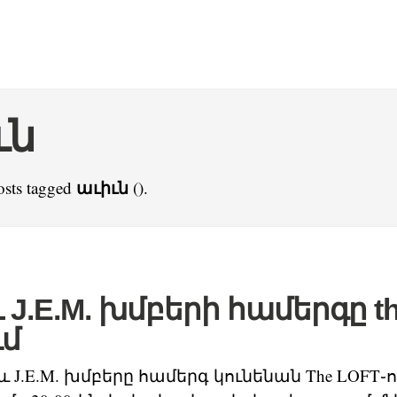
ւն
աւիւն
osts tagged
().
և J.E.M. խմբերի համերգը t
ւմ
և J.E.M. խմբերը համերգ կունենան The LOFT֊