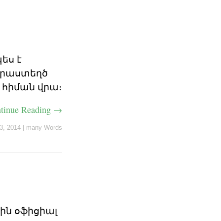
ես է
նորաստեղծ
 հիման վրա։
tinue Reading →
3, 2014
|
many Words
ջին օֆիցիալ