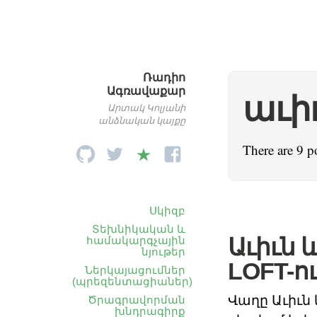
Ռադիո
Ագռավաքար
աւի
Արտակ Կոլյանի
անձնական կայքը
There are 9 p
Սկիզբ
Տեխնիկական և
Աւիւն 
համակարգչային
նյութեր
LOFT-ո
Ներկայացումներ
(պրեզենտացիաներ)
Վաղը Աւիւն 
Ծրագրավորման
խնդրագիրք