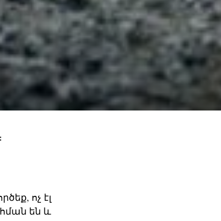
։
ծեք, ոչ էլ
հման են և