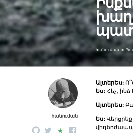
Ինքն
խաղ
պատ
հանուման
in
Պա
ԱլտերԵս։
Ո՞
Ես։
Հեչ, ին
ԱյտերԵս։
Բա
հանուման
Ես։
Վերցրեք է
վիդեոժապավ