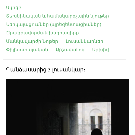
Սկիզբ
Տեխնիկական և համակարգչային նյութեր
Ներկայացումներ (պրեզենտացիաներ)
Ծրագրավորման խնդրագիրք
Մանկավարժի Նոթեր
Լուսանկարներ
Փիլիսոփայական
ԱրշավաԼոգ
Արխիվ
Գանձասարից 3 լուսանկար։