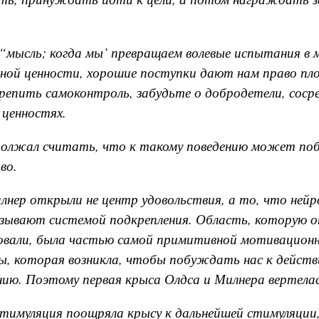
“мысль; когда мы’ превращаем волевые испытания в 
ной ценности, хорошие поступки дают нам право пло
репить самоконтроль, забудьте о добродетели, сос
и ценностях.
должал считать, что к такому поведению может по
во.
лнер открыли не центр удовольствия, а то, что нейр
зывают системой подкрепления. Область, которую о
овали, была частью самой примитивной мотивационн
, которая возникла, чтобы побуждать нас к действ
ию. Поэтому первая крыса Олдса и Милнера вертелас
имуляция поощряла крысу к дальнейшей стимуляции, 