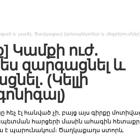
ացած և լսած)
,
Ծաղկաքաղ (կոնսպեկտենր և մեջբերումներ
ք] Կամքի ուժ․
ես զարգացնել և
ցնել․ (Կելլի
ոնիգալ)
 հեչ էլ հանված չի, բայց այս գիրքը մոտիվա
պետման հարցերի մասին ահագին հետաքր
ա է պարունակում։ Ծաղկաքաղս ստորև