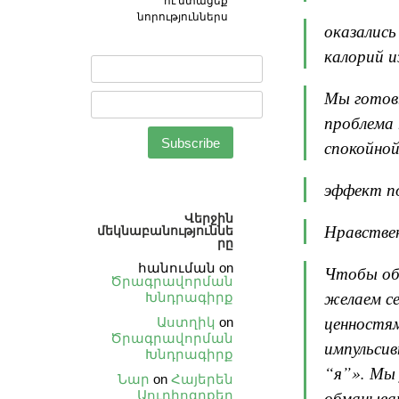
ու ստացեք
նորություններս
оказались
калорий и
Мы готов
проблема 
спокойной
эффект п
Վերջին
Нравствен
մեկնաբանություննե
րը
հանուման
on
Чтобы об
Ծրագրավորման
желаем с
Խնդրագիրք
ценностям
Աստղիկ
on
Ծրագրավորման
импульсив
Խնդրագիրք
“я”». Мы 
Նար
on
Հայերեն
обманыва
Աուդիոգրքեր