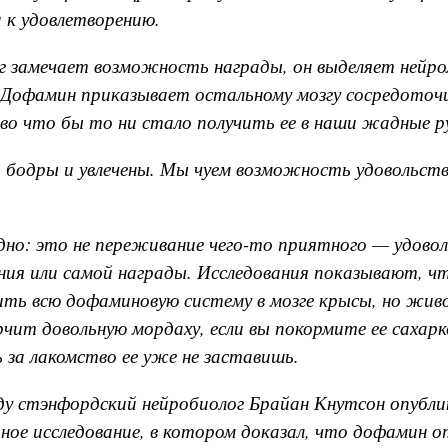
 к удовлетворению.
г замечает возможность награды, он выделяет нейр
 Дофамин приказывает остальному мозгу сосредоточ
 во что бы то ни стало получить ее в наши жадные р
 бодры и увлечены. Мы чуем возможность удовольст
дно: это не переживание чего-то приятного — удовол
ния или самой награды. Исследования показывают, 
ть всю дофаминовую систему в мозге крысы, но жив
рчит довольную мордаху, если вы покормите ее сахарк
за лакомство ее уже не заставишь.
ду стэнфордский нейробиолог Брайан Кнутсон опубли
ное исследование, в котором доказал, что дофамин о