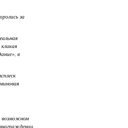
оролись за
еальная
 кликая
ание», в
всплеск
аминовая
и возможном
знаграждении,