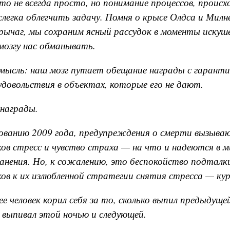
о не всегда просто, но понимание процессов, происхо
слегка облегчить задачу. Помня о крысе Олдса и Милн
ычаг, мы сохраним ясный рассудок в моменты искуше
мозгу нас обманывать.
мысль: наш мозг путает обещание награды с гаранти
довольствия в объектах, которые его не дают.
награды.
ованию 2009 года, предупреждения о смерти вызыва
ов стресс и чувство страха — на что и надеются в 
анения. Но, к сожалению, это беспокойство подталк
ов к их излюбленной стратегии снятия стресса — ку
ее человек корил себя за то, сколько выпил предыдуще
 выпивал этой ночью и следующей.