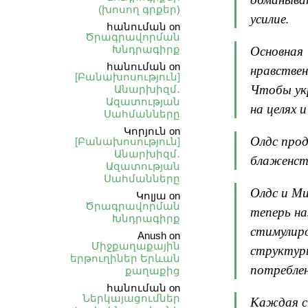
(խոսող գրքեր)
усилие.
հանուման
on
Ծրագրավորման
Основная 
Խնդրագիրք
հանուման
on
нравствен
[Բանախոսություն]
Чтобы ук
Անարխիզմ․
Ազատության
на целях 
Սահմանները
Կորյուն
on
Олдс про
[Բանախոսություն]
Անարխիզմ․
блаженст
Ազատության
Սահմանները
Олдс и Ми
Կոլյա
on
Ծրագրավորման
теперь на
Խնդրագիրք
стимулир
Anush
on
Միջքաղաքային
структуры
երթուղիներ Երևան
потреблен
քաղաքից
հանուման
on
Ներկայացումներ
Каждая ст