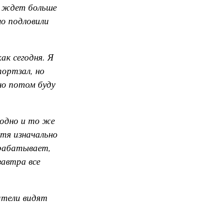
с ждет больше
но подловили
ак сегодня. Я
портзал, но
но потом буду
 одно и то же
отя изначально
срабатывает,
автра все
ители видят