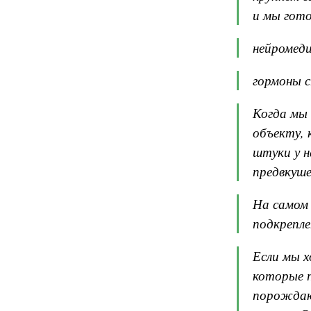
и мы гото
нейромед
гормоны с
Когда мы 
объекту,
штуки у н
предвкуше
На самом 
подкрепле
Если мы 
которые 
порождаю