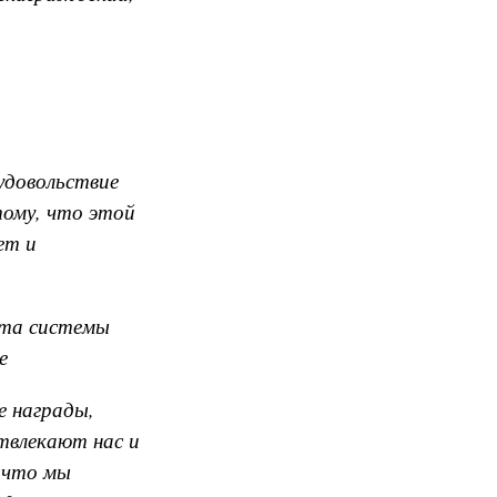
удовольствие
тому, что этой
ет и
ота системы
е
е награды,
твлекают нас и
 что мы