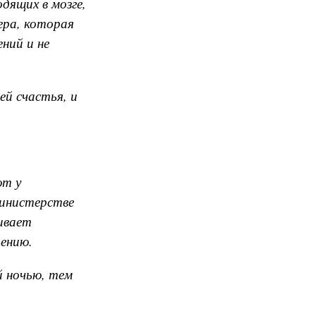
дящих в мозге,
ера, которая
ний и не
ей счастья, и
ют у
министерстве
ивает
рению.
й ночью, тем