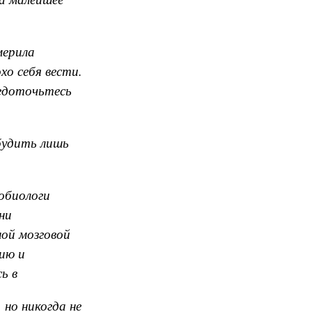
мерила
хо себя вести.
редоточьтесь
будить лишь
обиологи
ни
ой мозговой
ию и
ь в
но никогда не