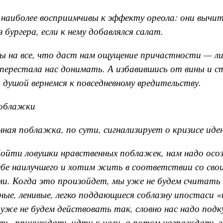
 наиболее восприимчивы к эффекту ореола: они вычит
з бургера, если к нему добавлялся салат.
ы на все, что даст нам ощущение причастности — л
перестала нас донимать. А избавившись от вины и с
 душой вернемся к повседневному вредительству.
облажки
ная поблажка, по сути, сигнализирует о кризисе ид
ойти ловушки нравственных поблажек, нам надо осо
ебе наилучшего и хотим жить в соответствии со св
и. Когда это произойдет, мы уже не будем считать 
ные, ленивые, легко поддающиеся соблазну ипостаси
уже не будем действовать так, словно нас надо подк
ть, принуждать идти к цели, а потом награждать з