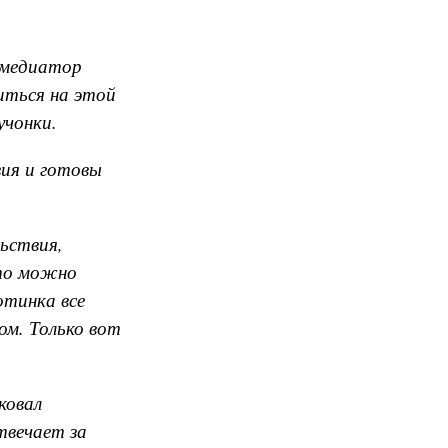
омедиатор
иться на этой
учонки.
вия и готовы
ьствия,
что можно
отинка все
ом. Только вот
ковал
твечает за