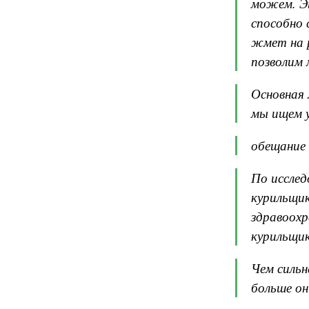
можем. Эт
способно 
жмет на р
позволим 
Основная 
мы ищем у
обещание 
По исслед
курильщик
здравоохр
курильщик
Чем сильн
больше он