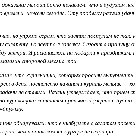
 доказали: мы ошибочно полагаем, что в будущем на
о времени, нежели сегодня. Эту проделку разума удач
но, но упрямо верим, что завтра поступим не так, к
у сигарету, но завтра я завяжу. Сегодня я пропущу с
ду завтра. Я раскошелюсь на подарки к праздникам, 
магазин стороной месяца три.
азал, что курильщики, которых просили выкуривать
арет в день, постепенно начинали курить меньше — х
задачи не ставили. Рахлин утверждает, что прием 
о курильщики лишаются привычной увертки, будто з
-другому.
тели обнаружили, что в чизбургере с салатом посет
лорий, чем в одиноком чизбургере без гарнира.