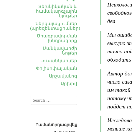
Психологи
Տեխնիկական և
համակարգչային
свободног
նյութեր
два
Ներկայացումներ
(պրեզենտացիաներ)
Мы ошибоч
Ծրագրավորման
խնդրագիրք
выкурю эт
Մանկավարժի
точно пой
Նոթեր
обходить 
Լուսանկարներ
Փիլիսոփայական
Автор док
ԱրշավաԼոգ
число сиг
Արխիվ
им такой 
потому чт
пойдет по
Исследова
Բաժանորդագրվեք
меньше ка