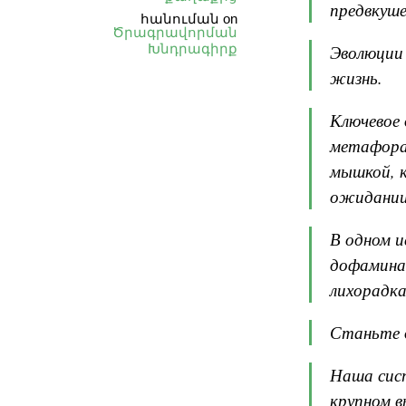
предвкуше
հանուման
on
Ծրագրավորման
Խնդրագիրք
Эволюции 
жизнь.
Ключевое 
метафора 
мышкой, к
ожидании
В одном и
дофамина
лихорадка
Станьте 
Наша сист
крупном в