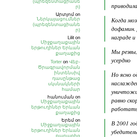
(պրեզենտացիանե
приводила
ր)
Արտյոմ
on
Ներկայացումներ
Когда моз
(պրեզենտացիանե
дофамин.
ր)
награде и
Lilit
on
Միջքաղաքային
երթուղիներ Երևան
Мы резвы,
քաղաքից
усердно
Torter
on
Վեբ֊
Ծրագրավորման
ինտենսիվ
Но ясно о
դասընթաց
наслажде
սկսնակների
համար
уничтожи
հանուման
on
равно ско
Միջքաղաքային
երթուղիներ Երևան
работать 
քաղաքից
Երեմ
on
В 2001 го
Միջքաղաքային
երթուղիներ Երևան
убедитель
քաղաքից