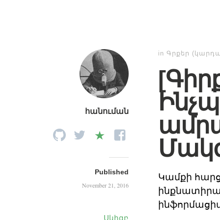
in
Գրքեր (կարդ
[Գիր
Ինչպ
հանուման
ամրա
Մակգ
Published
Կամքի հարցը
November 21, 2016
ինքնատիրա
ինֆորմացի
Սկիզբ