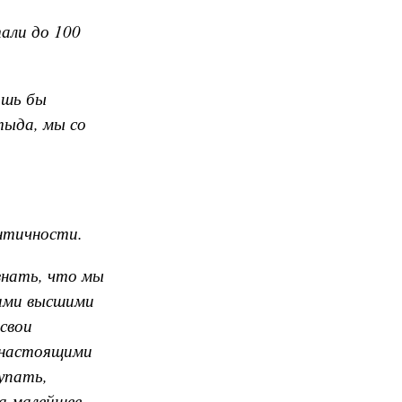
али до 100
ишь бы
тыда, мы со
ентичности.
знать, что мы
оими высшими
свои
 «настоящими
упать,
а малейшее