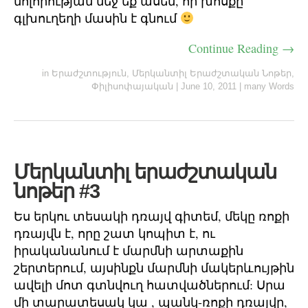
մոլորության մեջ եք ասեմ, որ խոսքը
գլխուղեղի մասին է գնում
Continue Reading →
in
Երաժշտություն
,
Մերկանտիլ Երաժշտական Նոթեր
,
Փիլիսոփայական
|
June 10, 2011
|
many Words
Մերկանտիլ երաժշտական
նոթեր #3
Ես երկու տեսակի դռայվ գիտեմ, մեկը ռոքի
դռայվն է, որը շատ կոպիտ է, ու
իրականանում է մարմնի արտաքին
շերտերում, այսինքն մարմնի մակերևույթին
ավելի մոտ գտնվուղ հատվածներում: Սրա
մի տարատեսակ կա , պանկ-ռոքի դռայվը,