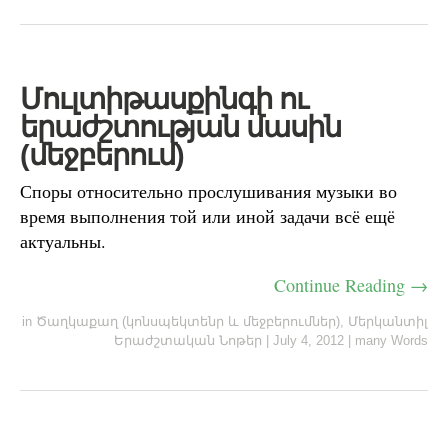
Մուլտիթասքինգի ու
երաժշտության մասին
(մեջբերում)
Споры относительно прослушивания музыки во
время выполнения той или иной задачи всё ещё
актуальны.
Continue Reading →
in
Ծաղկաքաղ (կոնսպեկտենր և մեջբերումներ)
,
Մերկանտիլ
Երաժշտական Նոթեր
|
July 4, 2012
|
many Words