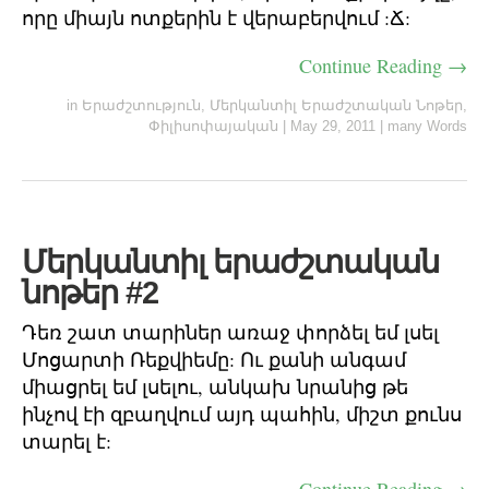
որը միայն ոտքերին է վերաբերվում :Ճ:
Continue Reading →
in
Երաժշտություն
,
Մերկանտիլ Երաժշտական Նոթեր
,
Փիլիսոփայական
|
May 29, 2011
|
many Words
Մերկանտիլ երաժշտական
նոթեր #2
Դեռ շատ տարիներ առաջ փորձել եմ լսել
Մոցարտի Ռեքվիեմը: Ու քանի անգամ
միացրել եմ լսելու, անկախ նրանից թե
ինչով էի զբաղվում այդ պահին, միշտ քունս
տարել է: