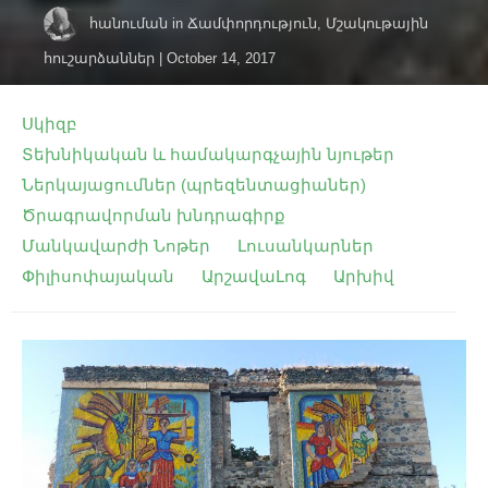
հանուման
in
Ճամփորդություն
,
Մշակութային
հուշարձաններ
|
October 14, 2017
Սկիզբ
Տեխնիկական և համակարգչային նյութեր
Ներկայացումներ (պրեզենտացիաներ)
Ծրագրավորման խնդրագիրք
Մանկավարժի Նոթեր
Լուսանկարներ
Փիլիսոփայական
ԱրշավաԼոգ
Արխիվ