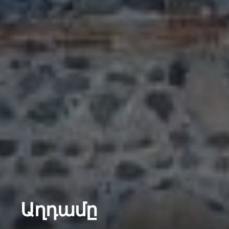
Աղդամը