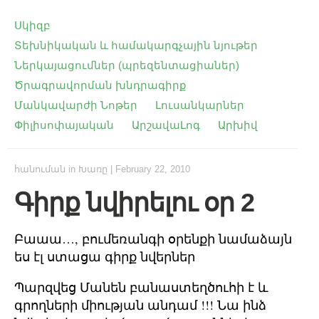
Սկիզբ
Տեխնիկական և համակարգչային նյութեր
Ներկայացումներ (պրեզենտացիաներ)
Ծրագրավորման խնդրագիրք
Մանկավարժի Նոթեր
Լուսանկարներ
Փիլիսոփայական
ԱրշավաԼոգ
Արխիվ
հանուման
in
Խառը
|
February 22, 2010
Գիրք նվիրելու օր 2
Բաաա…, բումեռանգի օրենքի նամաձայն
ես էլ ստացա գիրք նվերներ
Պարզվեց Մանեն բանաստեղծուհի է և
գրողների միության անդամ !!! Նա ինձ