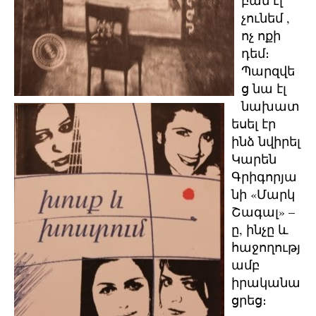
բան էլ
չունեմ ,
ոչ ոքի
դեմ։
Պարզվե
ց նա էլ
նախատ
եսել էր
ինձ նվիրել
Կարեն
Գրիգորյա
նի «Մարկ
Շագալ» –
ը, ինչը և
հաջողությ
ամբ
իրականա
ցրեց։