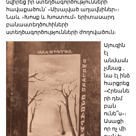
նվիրեց իր ստեղծագործությունների
հավաքածուն՝ «Սխալված աղավնիներ»։
Նաև «Խոսք և Խոստում» երիտասարդ
բանաստեղծուհիների
ստեղծագործությունների ժողովածուն։
Սյուզին
էլ
անմասն
չմնաց ,
նա էլ ինձ
հարցրեց
«Հրեանե
րի դեմ
բան
ունե՞ս»։
Ասացի
որ ոչ մի