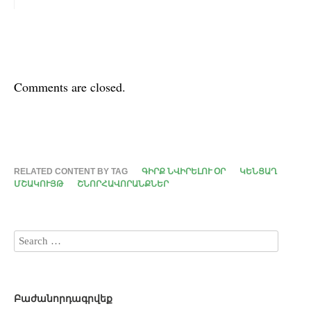
Comments are closed.
RELATED CONTENT BY TAG
ԳԻՐՔ ՆՎԻՐԵԼՈՒ ՕՐ
ԿԵՆՑԱՂ
ՄՇԱԿՈՒՅԹ
ՇՆՈՐՀԱՎՈՐԱՆՔՆԵՐ
Բաժանորդագրվեք