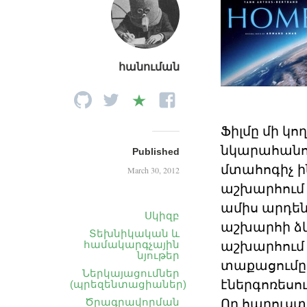
հանուման
Ֆիլմը մի կո
նկարահանու
Published
մտահոգիչ ի
March 30, 2012
աշխարհում 
ամիս արդեն
Սկիզբ
աշխարհի ձկն
Տեխնիկական և
աշխարհում ջ
համակարգչային
նյութեր
տաքացումը 
Ներկայացումներ
էներգոռեսու
(պրեզենտացիաներ)
Որ հարուստ 
Ծրագրավորման