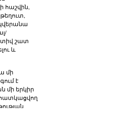
ի հաշվին,
 թեղուտ,
 կվերանա
լ/
ատիվ շատ
լու և
ա մի
գում է
ն մի երկիր
ն հատկացվող
թության
արդկանց: