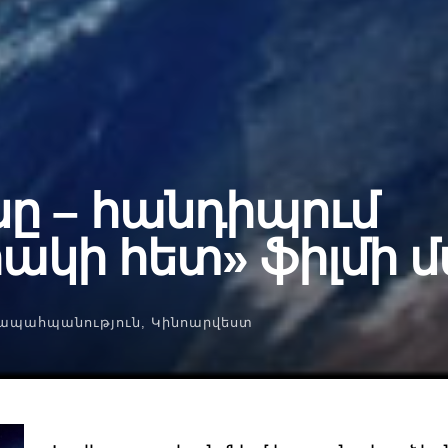
նը – հանդիպում
րակի հետ» ֆիլմի 
ապահպանություն
,
Կինոարվեստ