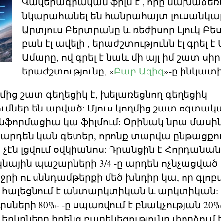
Վավերագրական ֆիլմ է , որը նախաձեռն
նկարահանել են հանրահայտ լուսանկա
Արտյուս Բերտրանը և ռեժիսոր Լյուկ Բես
բան էլ ավելի , երաժշտությունն էլ գրել 
Ամարը, ով գրել է նաև մի այլ իմ շատ սի
երաժշտությունը, «
Բաբ Ազիզ
»-ը ինկատի
ղմից շատ գեղեցիկ է, խելառեցնող գեղեցիկ
մներ են արված: Մյուս կողմից շատ օգտակա
նֆորմացիա կա ֆիլմում: Օրինակ նրա մասին
արդեն կան գետեր, որոնք տարվա ընթացքու
 չէն լցվում օվկիանոս: Դրանցին է Հորդանա
ային պաշարների 3/4 -ը արդեն ոչնչացված է
րի ու սննդամթերքի մեծ խնդիր կա, որ գլոբ
հալեցնում է անտարկտիկան և արկտիկան: 
րսների 80%- -ը սպառվում է բնակչության 20%
երկրները իրենց բարեկեցությունը փորձում 