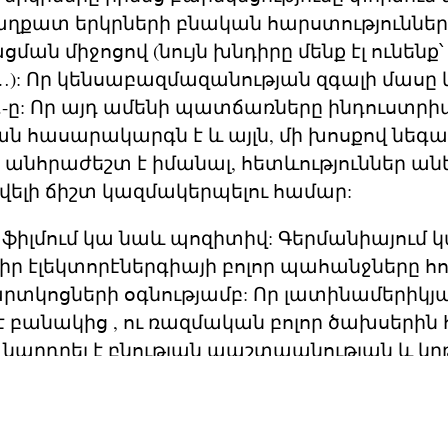
ղքատ երկրների բնական հարստություններ
ման միջոցով (նույն խնդիրը մենք էլ ունենք՝
…): Որ կենսաբազմազանության զգալի մասը
թ.-ը: Որ այդ ամենի պատճառները ինդուստրիա
 հասարակարգն է և այլն, մի խոսքով նեգ
 անհրաժեշտ է իմանալ, հետևություններ անե
լի ճիշտ կազմակերպելու համար:
 ֆիլմում կա նաև պոզիտիվ: Գերմանիայում կ
իր էլեկտորէներգիայի բոլոր պահանջները հո
րտկոցների օգնությամբ: Որ լատինամերիկյա
է բանակից , ու ռազմական բոլոր ծախսերի
 նարդրել է բնության պաշտպանության և կր
ենք այսպիսի բան իհարկե չէնք կարող անել):
 տալիս նայել ֆիլմը ու ցույց տալ նաև այլ մ