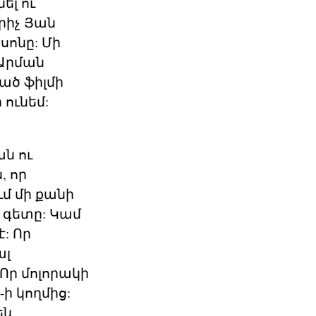
ել ու
րիչ Յան
սոնը: Մի
է Արման
րած ֆիլմի
 ունեմ:
ն ու
, որ
մ մի քանի
ն գետը: Կամ
: Որ
ալ
Որ մոլորակի
-ի կողմից:
են