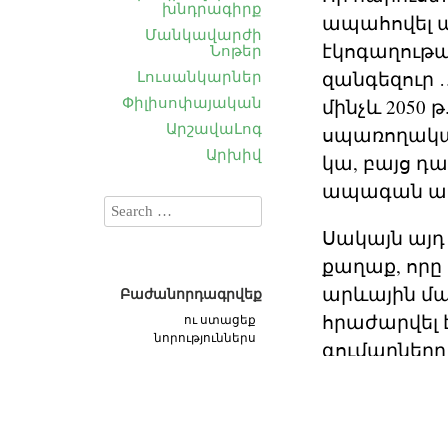
խնդրագիրք
ապահովել ա
Մանկավարժի
էկոգաղութաց
Նոթեր
զանգեզուր 
Լուսանկարներ
Փիլիսոփայական
մինչև 2050 
ԱրշավաԼոգ
սպառողական
Արխիվ
կա, բայց դա
ապագան ավե
Սակայն այդ
քաղաք, որը 
արևային մա
Բաժանորդագրվեք
հրաժարվել 
ու ստացեք
նորություններս
գումարները
ոլորտներ (մ
Խորհուրդ եմ