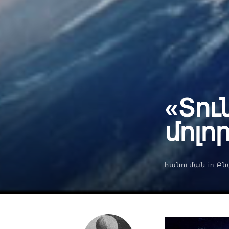
«Տու
մոլո
հանուման
in
Բն