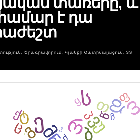
ական տառերը, և
 համար է դա
րաժեշտ
տություն
,
Ծրագրավորում
,
Կյանքի Օպտիմալացում
,
ՏՏ