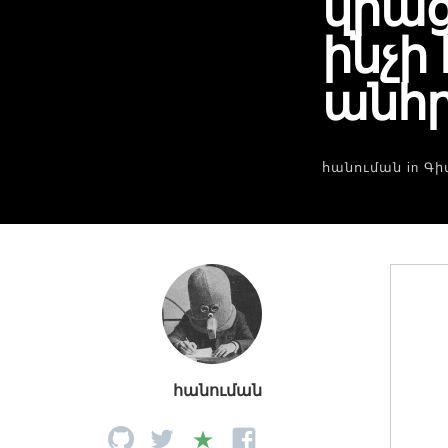
վրաց
ինչի
անհ
հանուման
in
Գի
հանուման