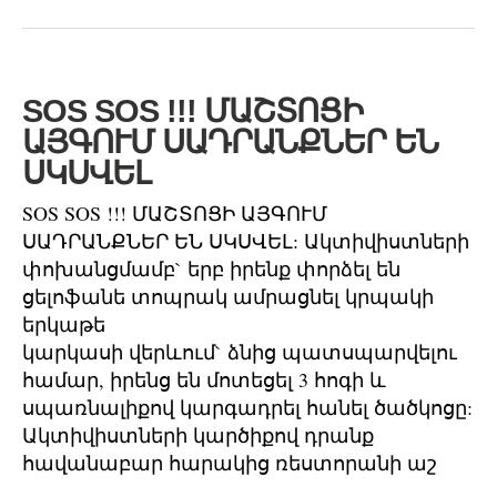
SOS SOS !!! ՄԱՇՏՈՑԻ
ԱՅԳՈՒՄ ՍԱԴՐԱՆՔՆԵՐ ԵՆ
ՍԿՍՎԵԼ
SOS SOS !!! ՄԱՇՏՈՑԻ ԱՅԳՈՒՄ
ՍԱԴՐԱՆՔՆԵՐ ԵՆ ՍԿՍՎԵԼ: Ակտիվիստների
փոխանցմամբ` երբ իրենք փորձել են
ցելոֆանե տոպրակ ամրացնել կրպակի
երկաթե
կարկասի վերևում` ձնից պատսպարվելու
համար, իրենց են մոտեցել 3 հոգի և
սպառնալիքով կարգադրել հանել ծածկոցը:
Ակտիվիստների կարծիքով դրանք
հավանաբար հարակից ռեստորանի աշ