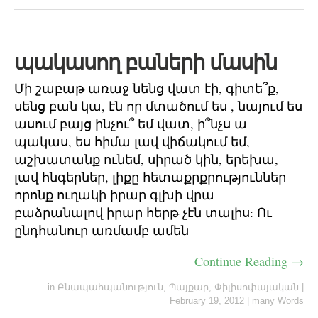
պակասող բաների մասին
Մի շաբաթ առաջ նենց վատ էի, գիտե՞ք,
սենց բան կա, էն որ մտածում ես , նայում ես
ասում բայց ինչու՞ եմ վատ, ի՞նչս ա
պակաս, ես հիմա լավ վիճակում եմ,
աշխատանք ունեմ, սիրած կին, երեխա,
լավ հնգերներ, լիքը հետաքրքրություններ
որոնք ուղակի իրար գլխի վրա
բաձրանալով իրար հերթ չէն տալիս: Ու
ընդհանուր առմամբ ամեն
Continue Reading →
in
Բնապահպանություն
,
Պայքար
,
Փիլիսոփայական
|
February 19, 2012
|
many Words