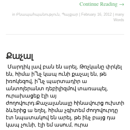
Continue Reading →
in
Բնապահպանություն
,
Պայքար
|
February 16, 2012
|
many
Words
Քաչալ
Մարդիկ լավ բան են արել, Թռչկանը փրկել
են, հիմա ի՞նչ կապ ունի քաչալ են, թե
իռոկեզով, ի՞նչ պարտադիր ա
անտոլերանտ դեբիլիզմով տառապել,
ուրախացեք էլի այ
ժողովուրդ։Քաչալանալը հինավուրց ուխտի
ձևերից ա եղել, հիմա չգիտեմ ժողովուրդը
էտ նպատակով են արել, թե ինչ բայց դա
կապ չունի, էլի եմ ասում, ուրա