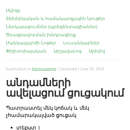
Սկիզբ
Տեխնիկական և համակարգչային նյութեր
Ներկայացումներ (պրեզենտացիաներ)
Ծրագրավորման խնդրագիրք
Մանկավարժի Նոթեր
Լուսանկարներ
Փիլիսոփայական
ԱրշավաԼոգ
Արխիվ
հանուման
in
Խնդրագիրք
/ Javascript
|
June 16, 2014
անդամների
ավելացում ցուցակում
Պատրաստել մեկ կոճակ և մեկ
չհամարակալված ցուցակ
տեքստ 1