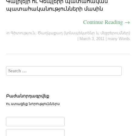
Գալիլեյի ու Կեպլերի պատահական
պատահականությունների մասին
Continue Reading →
in
Գիտություն
,
Ծաղկաքաղ (կոնսպեկտենր և մեջբերումներ)
|
March 3, 2011
|
many Words
Բաժանորդագրվեք
ու ստացեք նորություններս