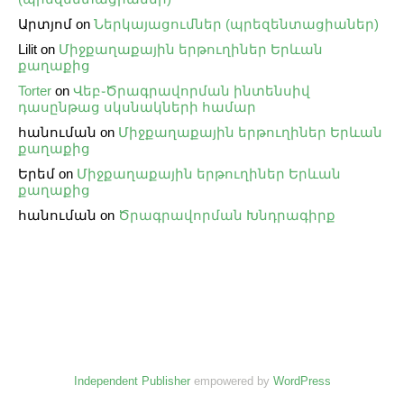
Արտյոմ
on
Ներկայացումներ (պրեզենտացիաներ)
Lilit
on
Միջքաղաքային երթուղիներ Երևան
քաղաքից
Torter
on
Վեբ֊Ծրագրավորման ինտենսիվ
դասընթաց սկսնակների համար
հանուման
on
Միջքաղաքային երթուղիներ Երևան
քաղաքից
Երեմ
on
Միջքաղաքային երթուղիներ Երևան
քաղաքից
հանուման
on
Ծրագրավորման Խնդրագիրք
Independent Publisher
empowered by
WordPress