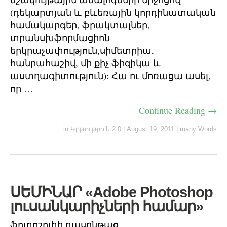
(դեկարտյան և բևեռային կորդինատական
համակարգեր, ֆրակտալներ,
տրանսխֆորմացիոն
երկրաչափություն,սիմետրիա,
հանրահաշիվ, մի քիչ ֆիզիկա և
աստղագիտություն): Հա ու մոռացա ասել,
որ …
Continue Reading →
in
Կրթություն 2.0
|
August 19, 2011
|
many Words
ՍԵՄԻՆԱՐ «Adobe Photoshop
լուսանկարիչների համար»
ֆոտոշոփի դասընթաց