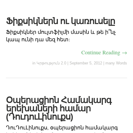
Ֆիքսիկներն ու կառուսելը
Ֆիքսիկներ մուլտֆիլմի մասին և թե ի՞նչ
կապ ունի դա մեզ հետ:
Continue Reading →
in
Կրթություն 2.0
|
September 5, 2012
|
many Words
Օպերացիոն Համակարգ
երեխաների համար
(ԴուդուԼինուքս)
ԴուԴուԼինուքս, օպերացիոն համակարգ