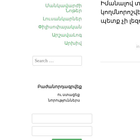
Իմանալով տ
Մանկավարժի
Նոթեր
կողմնորոշվ
Լուսանկարներ
պետք չի լեզ
Փիլիսոփայական
ԱրշավաԼոգ
Արխիվ
i
Բաժանորդագրվեք
ու ստացեք
նորություններս