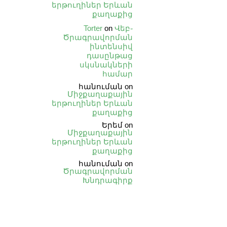
երթուղիներ Երևան
քաղաքից
Torter
on
Վեբ֊
Ծրագրավորման
ինտենսիվ
դասընթաց
սկսնակների
համար
հանուման
on
Միջքաղաքային
երթուղիներ Երևան
քաղաքից
Երեմ
on
Միջքաղաքային
երթուղիներ Երևան
քաղաքից
հանուման
on
Ծրագրավորման
Խնդրագիրք