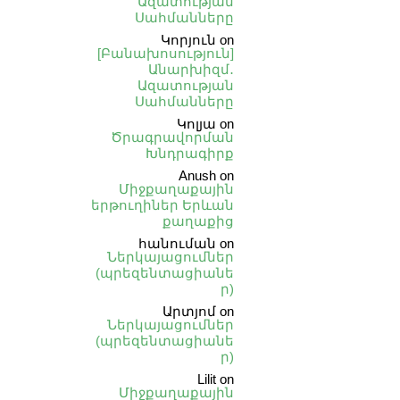
Ազատության
Սահմանները
Կորյուն
on
[Բանախոսություն]
Անարխիզմ․
Ազատության
Սահմանները
Կոլյա
on
Ծրագրավորման
Խնդրագիրք
Anush
on
Միջքաղաքային
երթուղիներ Երևան
քաղաքից
հանուման
on
Ներկայացումներ
(պրեզենտացիանե
ր)
Արտյոմ
on
Ներկայացումներ
(պրեզենտացիանե
ր)
Lilit
on
Միջքաղաքային