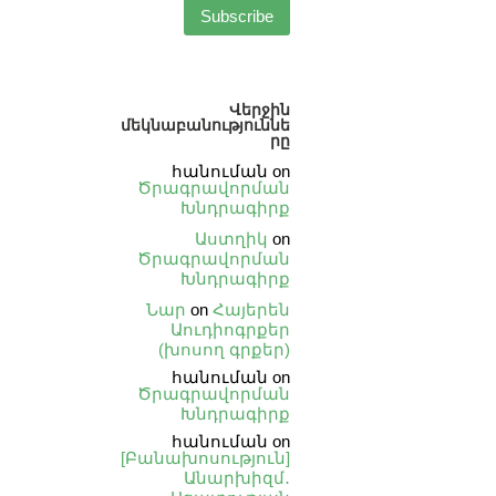
Վերջին
մեկնաբանություննե
րը
հանուման
on
Ծրագրավորման
Խնդրագիրք
Աստղիկ
on
Ծրագրավորման
Խնդրագիրք
Նար
on
Հայերեն
Աուդիոգրքեր
(խոսող գրքեր)
հանուման
on
Ծրագրավորման
Խնդրագիրք
հանուման
on
[Բանախոսություն]
Անարխիզմ․