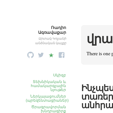
Ռադիո
Ագռավաքար
վրա
Արտակ Կոլյանի
անձնական կայքը
There is one 
Սկիզբ
Տեխնիկական և
Ինչպե
համակարգչային
նյութեր
տառերը
Ներկայացումներ
(պրեզենտացիաներ)
անհրա
Ծրագրավորման
խնդրագիրք