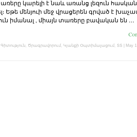
առերը կարելի է նաև առանց լեզուն հասկան
ել։ Եթե մենյուի մեջ վրացերեն գրված է խաչ
ուն իմանալ , միայն տառերը բավական են ․․․
Con
n
Գիտություն
,
Ծրագրավորում
,
Կյանքի Օպտիմալացում
,
ՏՏ
|
May 1