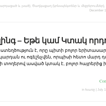
կարդացած և լսած)
,
Ծաղկաքաղ (կոնսպեկտենր և մեջբերումներ)
,
December 1
լինգ – Եթե կամ Կտակ որդ
ստեղծություն է, որը պիտի բոլոր երիտասա
արդան ու ոգեշնչվեն, որպիսի հետո մարդ
ի տողերով ասված կտակ է, բոլոր հայրերից 
Con
in
Խառը
|
July 1