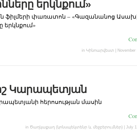
նները երկնքում»
 ֆիլմերի փառատոն – «Գազանանոց Ասախ
ը երկնքում»
Con
in
Կինոարվեստ
|
November 
շ Կարապետյան
րապետյանի հերոսության մասին
Con
in
Ծաղկաքաղ (կոնսպեկտենր և մեջբերումներ)
|
July 1