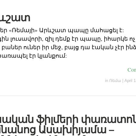
րևշատ
մեր «Ռեմայի» Արևշատ պապը մահացել է:
ն լուսավորի, զիլ դեմք էր պապը, իհարկե ոչ
աներ ուներ իր մեջ, բայց դա էական չէր ինձ
տառապել էր կյանքում:
Con
in
Ռեմա
|
April 
ական ֆիլմերի փառատոն
նանոց Ասախիյամա –