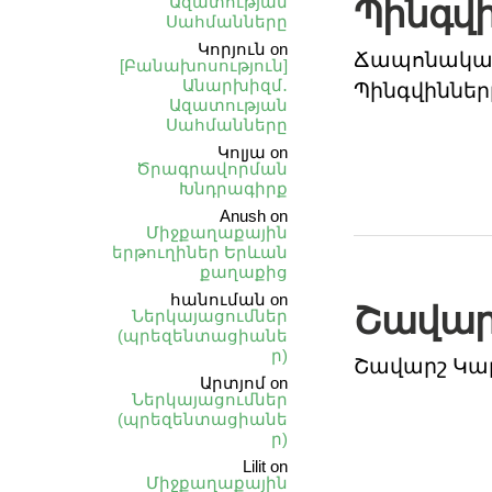
Ազատության
Պինգվի
Սահմանները
Կորյուն
on
Ճապոնական
[Բանախոսություն]
Անարխիզմ․
Պինգվիններ
Ազատության
Սահմանները
Կոլյա
on
Ծրագրավորման
Խնդրագիրք
Anush
on
Միջքաղաքային
երթուղիներ Երևան
քաղաքից
հանուման
on
Շավար
Ներկայացումներ
(պրեզենտացիանե
ր)
Շավարշ Կա
Արտյոմ
on
Ներկայացումներ
(պրեզենտացիանե
ր)
Lilit
on
Միջքաղաքային