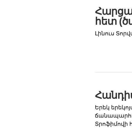
Հարցազ
հետ (
Լինուս Տորվ
Հանդի
Երեկ երեկո
ճանապարհոր
Տրոֆիմովի 