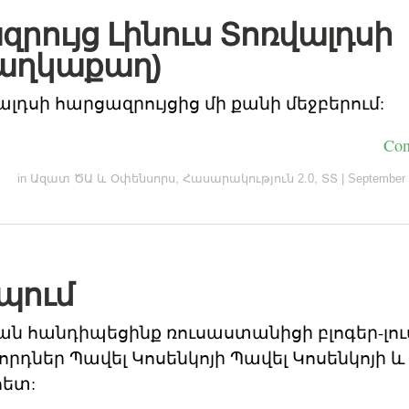
րույց Լինուս Տոռվալդսի
ծաղկաքաղ)
ալդսի հարցազրույցից մի քանի մեջբերում:
Con
in
Ազատ ԾԱ և Օփենսորս
,
Հասարակություն 2.0
,
ՏՏ
|
September 
պում
յան հանդիպեցինք ռուսաստանիցի բլոգեր-լո
դներ Պավել Կոսենկոյի Պավել Կոսենկոյի և 
հետ: