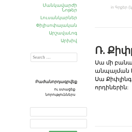
Մանկավարժի
in
Գրքեր (
Նոթեր
Լուսանկարներ
Փիլիսոփայական
ԱրշավաԼոգ
Արխիվ
Ռ. Քիփ
Սա մի բանա
անպայման կ
Սա Քիփլինգ
Բաժանորդագրվեք
որդիներին:
ու ստացեք
նորություններս