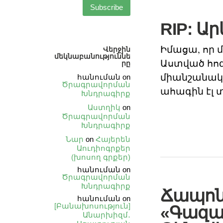
RIP: Ա
Իմացա, որ 
Վերջին
մեկնաբանություննե
Աստված հոգի
րը
միանշանակ բ
հանուման
on
Ծրագրավորման
ահագին էլ 
Խնդրագիրք
Աստղիկ
on
Ծրագրավորման
Խնդրագիրք
Նար
on
Հայերեն
Աուդիոգրքեր
(խոսող գրքեր)
հանուման
on
Ծրագրավորման
Խնդրագիրք
Ճապոն
հանուման
on
[Բանախոսություն]
«Գազա
Անարխիզմ․