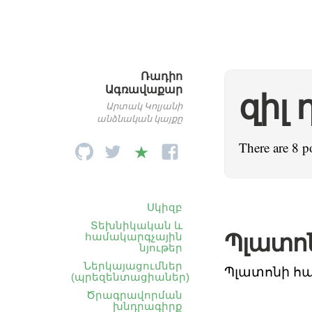
Ռադիո
Ագռավաքար
զիլ 
Արտակ Կոլյանի
անձնական կայքը
There are 8 p
Սկիզբ
Տեխնիկական և
Պլատոն
համակարգչային
նյութեր
Ներկայացումներ
Պլատոնի հա
(պրեզենտացիաներ)
Ծրագրավորման
խնդրագիրք