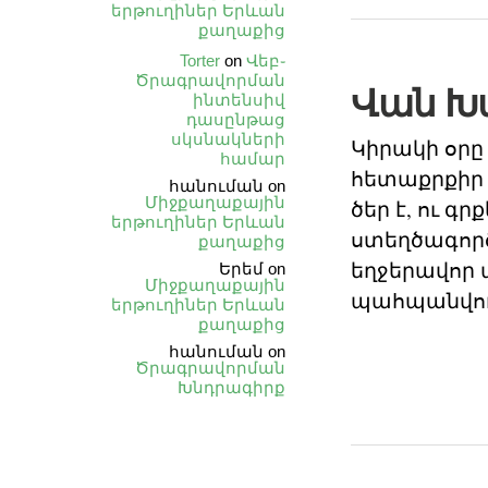
երթուղիներ Երևան
քաղաքից
Torter
on
Վեբ֊
Ծրագրավորման
Վան Խ
ինտենսիվ
դասընթաց
սկսնակների
Կիրակի օրը
համար
հետաքրքիր 
հանուման
on
Միջքաղաքային
ծեր է, ու գ
երթուղիներ Երևան
ստեղծագործո
քաղաքից
եղջերավոր ա
Երեմ
on
Միջքաղաքային
պահպանվում
երթուղիներ Երևան
քաղաքից
հանուման
on
Ծրագրավորման
Խնդրագիրք