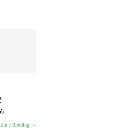
2
ին
tinue Reading →