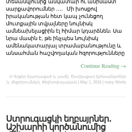
տեսանկյունից անկատար ու անիմաստ
սարքավորումներ ․․․․ Մի խոսքով
իրականության հետ կապ չունեցող
մուտքային տվյալները նույնիսկ
ամնեախելացիին էլ հիմար կդարձնեն։ Սա
նրա մասին է, թե ինչպես նույնիսկ
ամենակատարյալ տրամաբանությունը և
անսահման հաշվողական հզորությունները
Continue Reading →
in
Գրքեր (կարդացած և լսած)
,
Ծաղկաքաղ (կոնսպեկտենր
և մեջբերումներ)
,
Փիլիսոփայական
|
May 1, 2016
|
many Words
Ստրուգացկի եղբայրներ․
Աշխարհի կործանումից