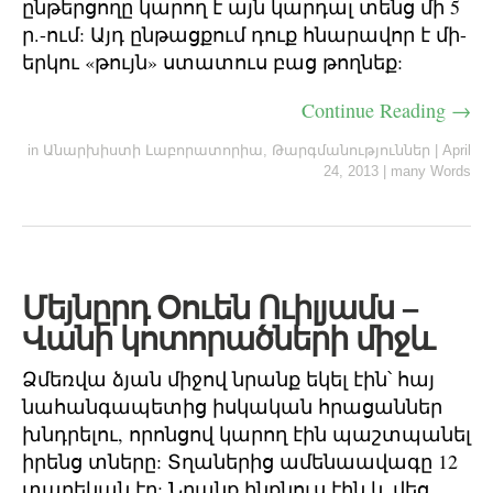
ընթերցողը կարող է այն կարդալ տենց մի 5
ր.-ում: Այդ ընթացքում դուք հնարավոր է մի-
երկու «թույն» ստատուս բաց թողնեք:
Continue Reading →
in
Անարխիստի Լաբորատորիա
,
Թարգմանություններ
|
April
24, 2013
|
many Words
Մեյնըրդ Օուեն Ուիլյամս –
Վանի կոտորածների միջև
Ձմեռվա ձյան միջով նրանք եկել էին՝ հայ
նահանգապետից իսկական հրացաններ
խնդրելու, որոնցով կարող էին պաշտպանել
իրենց տները: Տղաներից ամենաավագը 12
տարեկան էր: Նրանք ինքնուս էին և վեց