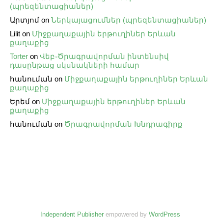
(պրեզենտացիաներ)
Արտյոմ
on
Ներկայացումներ (պրեզենտացիաներ)
Lilit
on
Միջքաղաքային երթուղիներ Երևան
քաղաքից
Torter
on
Վեբ֊Ծրագրավորման ինտենսիվ
դասընթաց սկսնակների համար
հանուման
on
Միջքաղաքային երթուղիներ Երևան
քաղաքից
Երեմ
on
Միջքաղաքային երթուղիներ Երևան
քաղաքից
հանուման
on
Ծրագրավորման Խնդրագիրք
Independent Publisher
empowered by
WordPress