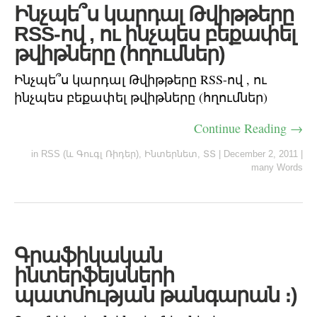
Ինչպե՞ս կարդալ Թվիթթերը
RSS-ով , ու ինչպես բեքափել
թվիթները (հղումներ)
Ինչպե՞ս կարդալ Թվիթթերը RSS-ով , ու
ինչպես բեքափել թվիթները (հղումներ)
Continue Reading →
in
RSS (և Գուգլ Ռիդեր)
,
Ինտերնետ
,
ՏՏ
|
December 2, 2011
|
many Words
Գրաֆիկական
ինտերֆեյսների
պատմության թանգարան ։)